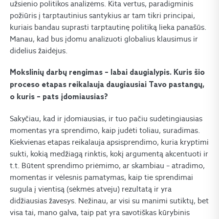
užsienio politikos analizėms. Kita vertus, paradigminis
požiūris į tarptautinius santykius ar tam tikri principai,
kuriais bandau suprasti tarptautinę politiką lieka panašūs.
Manau, kad bus įdomu analizuoti globalius klausimus ir
didelius žaidėjus.
Mokslinių darbų rengimas – labai daugialypis. Kuris šio
proceso etapas reikalauja daugiausiai Tavo pastangų,
o kuris – pats įdomiausias?
Sakyčiau, kad ir įdomiausias, ir tuo pačiu sudėtingiausias
momentas yra sprendimo, kaip judėti toliau, suradimas.
Kiekvienas etapas reikalauja apsisprendimo, kuria kryptimi
sukti, kokią medžiagą rinktis, kokį argumentą akcentuoti ir
t.t. Būtent sprendimo priėmimo, ar skambiau – atradimo,
momentas ir vėlesnis pamatymas, kaip tie sprendimai
sugula į vientisą (sėkmės atveju) rezultatą ir yra
didžiausias žavesys. Nežinau, ar visi su manimi sutiktų, bet
visa tai, mano galva, taip pat yra savotiškas kūrybinis