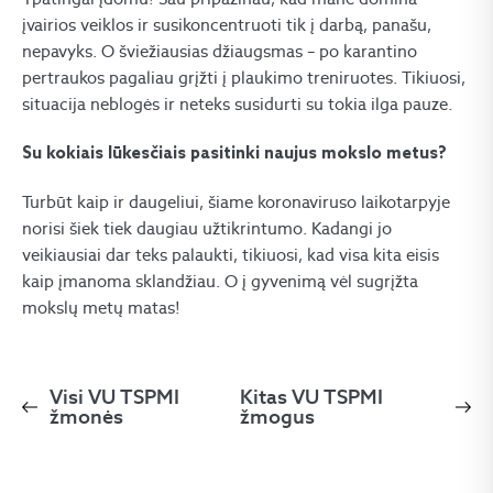
įvairios veiklos ir susikoncentruoti tik į darbą, panašu,
nepavyks. O šviežiausias džiaugsmas – po karantino
pertraukos pagaliau grįžti į plaukimo treniruotes. Tikiuosi,
situacija neblogės ir neteks susidurti su tokia ilga pauze.
Su kokiais lūkesčiais pasitinki naujus mokslo metus?
Turbūt kaip ir daugeliui, šiame koronaviruso laikotarpyje
norisi šiek tiek daugiau užtikrintumo. Kadangi jo
veikiausiai dar teks palaukti, tikiuosi, kad visa kita eisis
kaip įmanoma sklandžiau. O į gyvenimą vėl sugrįžta
mokslų metų matas!
Visi VU TSPMI
Kitas VU TSPMI
žmonės
žmogus