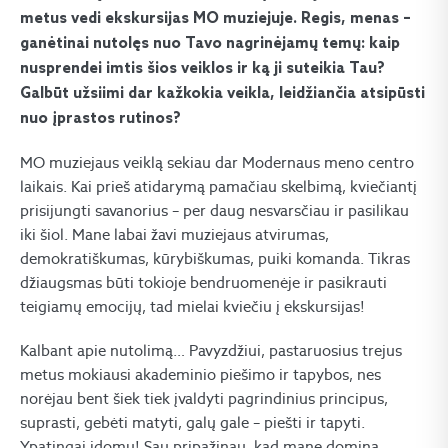
metus vedi ekskursijas MO muziejuje. Regis, menas –
ganėtinai nutolęs nuo Tavo nagrinėjamų temų: kaip
nusprendei imtis šios veiklos ir ką ji suteikia Tau?
Galbūt užsiimi dar kažkokia veikla, leidžiančia atsipūsti
nuo įprastos rutinos?
MO muziejaus veiklą sekiau dar Modernaus meno centro
laikais. Kai prieš atidarymą pamačiau skelbimą, kviečiantį
prisijungti savanorius – per daug nesvarsčiau ir pasilikau
iki šiol. Mane labai žavi muziejaus atvirumas,
demokratiškumas, kūrybiškumas, puiki komanda. Tikras
džiaugsmas būti tokioje bendruomenėje ir pasikrauti
teigiamų emocijų, tad mielai kviečiu į ekskursijas!
Kalbant apie nutolimą… Pavyzdžiui, pastaruosius trejus
metus mokiausi akademinio piešimo ir tapybos, nes
norėjau bent šiek tiek įvaldyti pagrindinius principus,
suprasti, gebėti matyti, galų gale – piešti ir tapyti.
Ypatingai įdomu! Sau pripažinau, kad mane domina