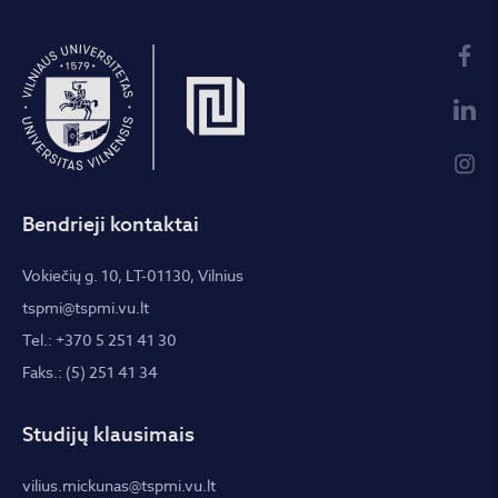
Bendrieji kontaktai
Vokiečių g. 10, LT-01130, Vilnius
tspmi@tspmi.vu.lt
Tel.: +370 5 251 41 30
Faks.: (5) 251 41 34
Studijų klausimais
vilius.mickunas@tspmi.vu.lt