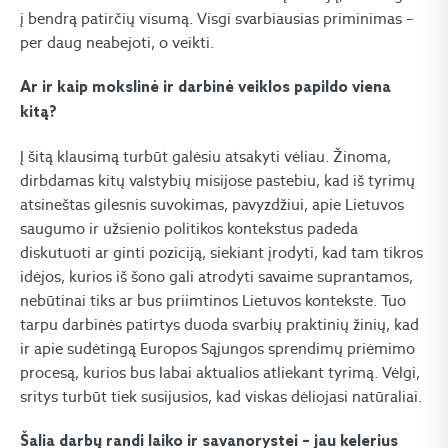
į bendrą patirčių visumą. Visgi svarbiausias priminimas –
per daug neabejoti, o veikti.
Ar ir kaip mokslinė ir darbinė veiklos papildo viena
kitą?
Į šitą klausimą turbūt galėsiu atsakyti vėliau. Žinoma,
dirbdamas kitų valstybių misijose pastebiu, kad iš tyrimų
atsineštas gilesnis suvokimas, pavyzdžiui, apie Lietuvos
saugumo ir užsienio politikos kontekstus padeda
diskutuoti ar ginti poziciją, siekiant įrodyti, kad tam tikros
idėjos, kurios iš šono gali atrodyti savaime suprantamos,
nebūtinai tiks ar bus priimtinos Lietuvos kontekste. Tuo
tarpu darbinės patirtys duoda svarbių praktinių žinių, kad
ir apie sudėtingą Europos Sąjungos sprendimų priėmimo
procesą, kurios bus labai aktualios atliekant tyrimą. Vėlgi,
sritys turbūt tiek susijusios, kad viskas dėliojasi natūraliai.
Šalia darbų randi laiko ir savanorystei – jau kelerius