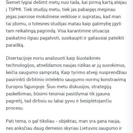
Šiemet lygiai dešimt metų nuo tada, kai pirmą kartą atėjau
į TSPMI. Tiek studijų metu, tiek jas pabaigęs mėginau
jėgas įvairiose mokslinėse veiklose ir supratau, kad man
tai įdomu, o tolesnes studijas matau kaip galimybę įgyti
tam reikalingą pagrindą. Visa karantininė situacija
paskatino ilgiau pagalvoti, susikaupti ir galiausiai pateikti
paraišką.
Disertacijoje noriu analizuoti kaip šiuolaikinės
technologijos, atnešdamos naujas rizikas ar jų suvokimus,
keičia saugumo sampratą. Kaip tyrimo atvejį nusprendžiau
pasirinkti dirbtinio intelekto saugumo normų konstravimą
Europos Sąjungoje. Šiuo metu diskusijos, strategijų
paskelbimas, būsimi teisiniai pasiūlymai tik įgauna
pagreitį, tad dirbsiu su labai gyvu ir besiplėtojančiu
procesu.
Pati tema, o gal tiksliau – objektas, man yra gana nauja,
nes anksčiau daug dėmesio skyriau Lietuvos saugumo ir