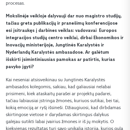
procesas.
Mokslinėje veikloje dalyvauji dar nuo magistro studijų,
tačiau greta publikacijų ir pranešimų konferencijose
esi įsitraukęs į darbines veiklas: vadovavai Europos
integracijos studijų centro veiklai, dirbai Ekonomikos ir
Inovacijų ministerijoje, Jungtinės Karalystės ir
Nyderlandų Karalystės ambasadose. Ar galėtum
išskirti įsimintiniausias pamokas ar patirtis, kurias
pavyko įgyti?
Kai neseniai atsisveikinau su Jungtinės Karalystės
ambasados kolegomis, sakiau, kad galiausiai nelabai
prisimeni, kiek ataskaitų parašei ar projektų padarei,
tačiau labiausiai įstringa žmonės, kuriuos sutikai, bei tai,
kokią emociją ar ryšį išsineši. Džiaugiuosi, kad dirbdamas
skirtingose vietose ir darydamas skirtingus dalykus
galėjau sutikti labai įvairius žmones ir iš jų mokytis. O
kiekvienas rezultatas turi savo unikalią istoriją, kurios gula