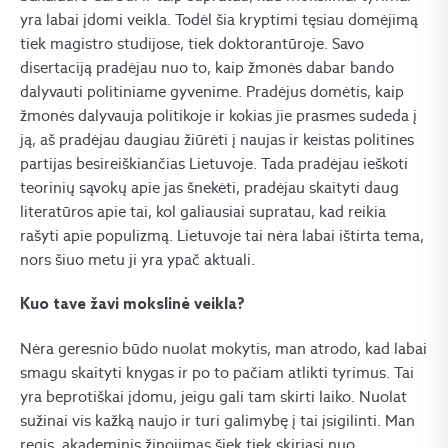
yra labai įdomi veikla. Todėl šia kryptimi tęsiau domėjimą
tiek magistro studijose, tiek doktorantūroje. Savo
disertaciją pradėjau nuo to, kaip žmonės dabar bando
dalyvauti politiniame gyvenime. Pradėjus domėtis, kaip
žmonės dalyvauja politikoje ir kokias jie prasmes sudeda į
ją, aš pradėjau daugiau žiūrėti į naujas ir keistas politines
partijas besireiškiančias Lietuvoje. Tada pradėjau ieškoti
teorinių sąvokų apie jas šnekėti, pradėjau skaityti daug
literatūros apie tai, kol galiausiai supratau, kad reikia
rašyti apie populizmą. Lietuvoje tai nėra labai ištirta tema,
nors šiuo metu ji yra ypač aktuali.
Kuo tave žavi mokslinė veikla?
Nėra geresnio būdo nuolat mokytis, man atrodo, kad labai
smagu skaityti knygas ir po to pačiam atlikti tyrimus. Tai
yra beprotiškai įdomu, jeigu gali tam skirti laiko. Nuolat
sužinai vis kažką naujo ir turi galimybę į tai įsigilinti. Man
regis, akademinis žinojimas šiek tiek skiriasi nuo