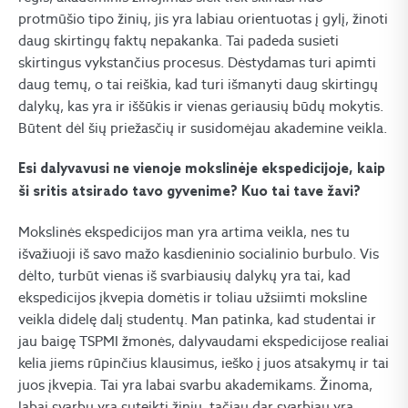
protmūšio tipo žinių, jis yra labiau orientuotas į gylį, žinoti
daug skirtingų faktų nepakanka. Tai padeda susieti
skirtingus vykstančius procesus. Dėstydamas turi apimti
daug temų, o tai reiškia, kad turi išmanyti daug skirtingų
dalykų, kas yra ir iššūkis ir vienas geriausių būdų mokytis.
Būtent dėl šių priežasčių ir susidomėjau akademine veikla.
Esi dalyvavusi ne vienoje mokslinėje ekspedicijoje, kaip
ši sritis atsirado tavo gyvenime? Kuo tai tave žavi?
Mokslinės ekspedicijos man yra artima veikla, nes tu
išvažiuoji iš savo mažo kasdieninio socialinio burbulo. Vis
dėlto, turbūt vienas iš svarbiausių dalykų yra tai, kad
ekspedicijos įkvepia domėtis ir toliau užsiimti moksline
veikla didelę dalį studentų. Man patinka, kad studentai ir
jau baigę TSPMI žmonės, dalyvaudami ekspedicijose realiai
kelia jiems rūpinčius klausimus, ieško į juos atsakymų ir tai
juos įkvepia. Tai yra labai svarbu akademikams. Žinoma,
labai svarbu yra suteikti žinių, tačiau dar svarbiau yra