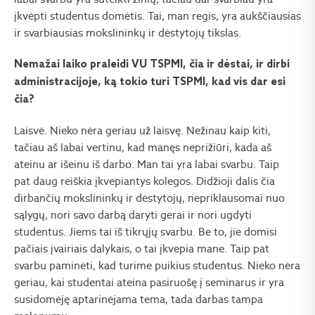
įkvėpti studentus domėtis. Tai, man regis, yra aukščiausias
ir svarbiausias mokslininkų ir dėstytojų tikslas.
Nemažai laiko praleidi VU TSPMI, čia ir dėstai, ir dirbi
administracijoje, ką tokio turi TSPMI, kad vis dar esi
čia?
Laisvė. Nieko nėra geriau už laisvę. Nežinau kaip kiti,
tačiau aš labai vertinu, kad manęs neprižiūri, kada aš
ateinu ar išeinu iš darbo. Man tai yra labai svarbu. Taip
pat daug reiškia įkvepiantys kolegos. Didžioji dalis čia
dirbančių mokslininkų ir dėstytojų, nepriklausomai nuo
sąlygų, nori savo darbą daryti gerai ir nori ugdyti
studentus. Jiems tai iš tikrųjų svarbu. Be to, jie domisi
pačiais įvairiais dalykais, o tai įkvepia mane. Taip pat
svarbu paminėti, kad turime puikius studentus. Nieko nėra
geriau, kai studentai ateina pasiruošę į seminarus ir yra
susidomėję aptarinėjama tema, tada darbas tampa