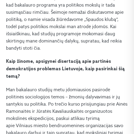
kad bakalauro programa yra politikos mokslų ir tada
susimąsčiau rimčiau. Šeimoje nemažai diskutavome apie
politiką, o namie visada žiūrėdavome „Spaudos klubą“,
todėl patys politikos mokslai man atrodė įdomūs. Kai
išsiaiškinau, kad studijų programoje mokomasi daug
skirtingų mane dominančių dalykų, supratau, kad reikia
bandyti stoti čia.
Kaip žinome, apsigynei disertaciją apie partinės
demokratijos problemas Lietuvoje, kaip pasirinkai šią
temą?
Man bakalauro studijų metu įdomiausios pasirodė
politinės sociologijos temos – žmonių dalyvavimas ir jų
santykis su politika. Po trečio kurso prisijungiau prie Ainės
Ramonaitės ir Jūratės Kavaliauskaitės organizuotos
mokslinės ekspedicijos, paskui atlikau tyrimą
apie Vilniaus miesto bendruomenines organizacijas savo
bakalauro darbui ir taip supratau, kad moksliniai tyrimai