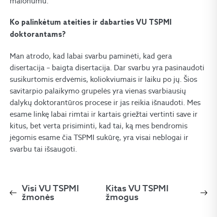
malonumu.
Ko palinkėtum ateities ir dabarties VU TSPMI
doktorantams?
Man atrodo, kad labai svarbu paminėti, kad gera
disertacija – baigta disertacija. Dar svarbu yra pasinaudoti
susikurtomis erdvėmis, koliokviumais ir laiku po jų. Šios
savitarpio palaikymo grupelės yra vienas svarbiausių
dalykų doktorantūros procese ir jas reikia išnaudoti. Mes
esame linkę labai rimtai ir kartais griežtai vertinti save ir
kitus, bet verta prisiminti, kad tai, ką mes bendromis
jėgomis esame čia TSPMI sukūrę, yra visai neblogai ir
svarbu tai išsaugoti.
Visi VU TSPMI
Kitas VU TSPMI
žmonės
žmogus