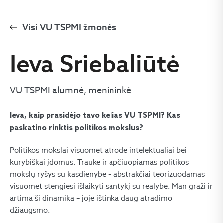
Visi VU TSPMI žmonės
Ieva Sriebaliūtė
VU TSPMI alumnė, menininkė
Ieva, kaip prasidėjo tavo kelias VU TSPMI? Kas
paskatino rinktis politikos mokslus?
Politikos mokslai visuomet atrodė intelektualiai bei
kūrybiškai įdomūs. Traukė ir apčiuopiamas politikos
mokslų ryšys su kasdienybe – abstrakčiai teorizuodamas
visuomet stengiesi išlaikyti santykį su realybe. Man graži ir
artima ši dinamika – joje ištinka daug atradimo
džiaugsmo.