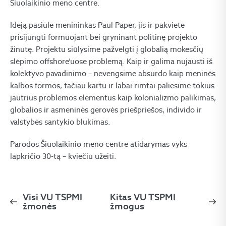
Šiuolaikinio meno centre.
Idėją pasiūlė menininkas Paul Paper, jis ir pakvietė
prisijungti formuojant bei gryninant politinę projekto
žinutę. Projektu siūlysime pažvelgti į globalią mokesčių
slėpimo offshore’uose problemą. Kaip ir galima nujausti iš
kolektyvo pavadinimo – nevengsime absurdo kaip meninės
kalbos formos, tačiau kartu ir labai rimtai paliesime tokius
jautrius problemos elementus kaip kolonializmo palikimas,
globalios ir asmeninės gerovės priešpriešos, individo ir
valstybės santykio blukimas.
Parodos Šiuolaikinio meno centre atidarymas vyks
lapkričio 30-tą – kviečiu užeiti.
Visi VU TSPMI
Kitas VU TSPMI
žmonės
žmogus