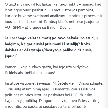
O grįžtant į mokyklos laikus, kai teko rinktis – manau, kad
lemtingos buvo paskutiniųjų metų istorijos pamokos,
kuriose buvome skatinami analizuoti istorinius procesus ir
juos sieti su dabartimi. Iš mūsų klasės net trise įstojome į
VU TSPMI – aš drauge su Baliu ir Dovilu.
Jau prabėgo keletas metų po tavo bakalauro studijų
baigimo, ką geriausiai prisimeni iš studijų? Koks
dalykas ar dėstytojas/dėstytoja paliko didžiausią
įspūdį?
Pamenu, kaip būdavo gražu, kai foje užsipildydavo
išskleistais skėčiais po lietaus!
Institute visuomet žavėjausi M. Šešelgyte, I. Vinogradnaite.
Turiu šiltą atsiminimą apie J. Dementavičiaus Lietuvos
politinės minties istorijos paskaitas bei L. Gudžinsko
Lyginamąją politiką. Dauguma dalykų buvo išties vertingi
ir įdomūs, po paskaitų jausdavausi tarsi pilnesnė.