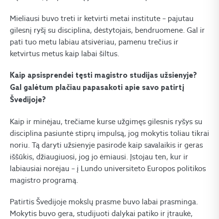
Mieliausi buvo treti ir ketvirti metai institute – pajutau
gilesnį ryšį su disciplina, dėstytojais, bendruomene. Gal ir
pati tuo metu labiau atsivėriau, pamenu trečius ir
ketvirtus metus kaip labai šiltus.
Kaip apsisprendei tęsti magistro studijas užsienyje?
Gal galėtum plačiau papasakoti apie savo patirtį
Švedijoje?
Kaip ir minėjau, trečiame kurse užgimęs gilesnis ryšys su
disciplina pasiuntė stiprų impulsą, jog mokytis toliau tikrai
noriu. Tą daryti užsienyje pasirodė kaip savalaikis ir geras
iššūkis, džiaugiuosi, jog jo ėmiausi. Įstojau ten, kur ir
labiausiai norėjau – į Lundo universiteto Europos politikos
magistro programą.
Patirtis Švedijoje mokslų prasme buvo labai prasminga.
Mokytis buvo gera, studijuoti dalykai patiko ir įtraukė,