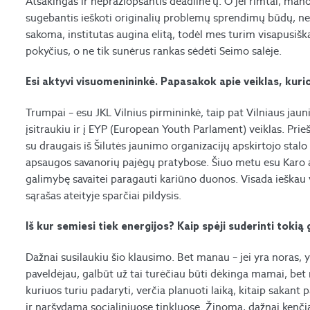
Atsakingas ir nepražiopsantis deadline‘ų. O jei rimtai, ma
sugebantis ieškoti originalių problemų sprendimų būdų, nebijo
sakoma, institutas augina elitą, todėl mes turim visapusišk
pokyčius, o ne tik sunėrus rankas sėdėti Seimo salėje.
Esi aktyvi visuomenininkė. Papasakok apie veiklas, kurio
Trumpai – esu JKL Vilnius pirmininkė, taip pat Vilniaus jau
įsitraukiu ir į EYP (European Youth Parlament) veiklas. Prieš 
su draugais iš Šilutės jaunimo organizacijų apskirtojo stal
apsaugos savanorių pajėgų pratybose. Šiuo metu esu Karo 
galimybę savaitei paragauti kariūno duonos. Visada ieškau vei
sąrašas ateityje sparčiai pildysis.
Iš kur semiesi tiek energijos? Kaip spėji suderinti tokią
Dažnai susilaukiu šio klausimo. Bet manau – jei yra noras, y
paveldėjau, galbūt už tai turėčiau būti dėkinga mamai, bet n
kuriuos turiu padaryti, verčia planuoti laiką, kitaip sakant
ir naršydama socialiniuose tinkluose. Žinoma, dažnai kenčia