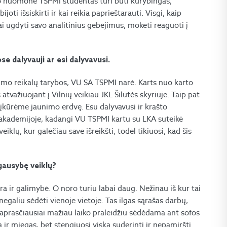
no nuomone TSPMI studentas turi būti kūrybingas,
ti išsiskirti ir kai reikia paprieštarauti. Visgi, kaip
ai ugdyti savo analitinius gebėjimus, mokėti reaguoti į
se dalyvauji ar esi dalyvavusi.
nimo reikalų tarybos, VU SA TSPMI narė. Karts nuo karto
atvažiuojant į Vilnių veikiau JKL Šilutės skyriuje. Taip pat
o įkūrėme jaunimo erdvę. Esu dalyvavusi ir krašto
akademijoje, kadangi VU TSPMI kartu su LKA suteikė
klų, kur galėčiau save išreikšti, todėl tikiuosi, kad šis
 gausybę veiklų?
ra ir galimybė. O noro turiu labai daug. Nežinau iš kur tai
egaliu sėdėti vienoje vietoje. Tas ilgas sąrašas darbų,
 paprasčiausiai mažiau laiko praleidžiu sėdėdama ant sofos
 ir miegas, bet stengiuosi viską suderinti ir nepamiršti