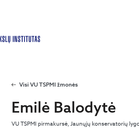
Visi VU TSPMI žmonės
Emilė Balodytė
VU TSPMI pirmakursė, Jaunųjų konservatorių lygos