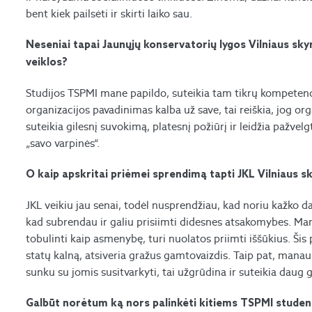
bent kiek pailsėti ir skirti laiko sau.
Neseniai tapai Jaunųjų konservatorių lygos Vilniaus skyr
veiklos?
Studijos TSPMI mane papildo, suteikia tam tikrų kompetenci
organizacijos pavadinimas kalba už save, tai reiškia, jog orga
suteikia gilesnį suvokimą, platesnį požiūrį ir leidžia pažvelgti
„savo varpinės“.
O kaip apskritai priėmei sprendimą tapti JKL Vilniaus s
JKL veikiu jau senai, todėl nusprendžiau, kad noriu kažko dau
kad subrendau ir galiu prisiimti didesnes atsakomybes. Man
tobulinti kaip asmenybę, turi nuolatos priimti iššūkius. Šis p
statų kalną, atsiveria gražus gamtovaizdis. Taip pat, manau,
sunku su jomis susitvarkyti, tai užgrūdina ir suteikia daug g
Galbūt norėtum ką nors palinkėti kitiems TSPMI stude