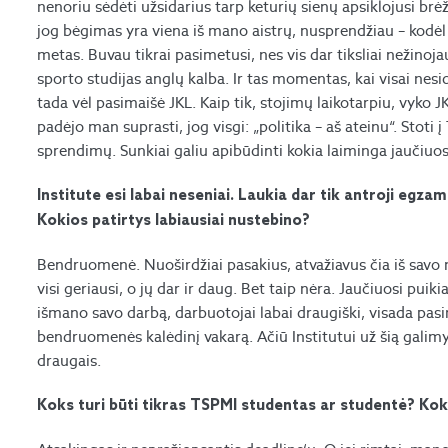
nenoriu sėdėti užsidarius tarp keturių sienų apsiklojusi brėži
jog bėgimas yra viena iš mano aistrų, nusprendžiau – kodėl
metas. Buvau tikrai pasimetusi, nes vis dar tiksliai nežinoja
sporto studijas anglų kalba. Ir tas momentas, kai visai nesidž
tada vėl pasimaišė JKL. Kaip tik, stojimų laikotarpiu, vyko 
padėjo man suprasti, jog visgi: „politika – aš ateinu“. Sto
sprendimų. Sunkiai galiu apibūdinti kokia laiminga jaučiuo
Institute esi labai neseniai. Laukia dar tik antroji egzam
Kokios patirtys labiausiai nustebino?
Bendruomenė. Nuoširdžiai pasakius, atvažiavus čia iš savo mi
visi geriausi, o jų dar ir daug. Bet taip nėra. Jaučiuosi puikia
išmano savo darbą, darbuotojai labai draugiški, visada pas
bendruomenės kalėdinį vakarą. Ačiū Institutui už šią galimyb
draugais.
Koks turi būti tikras TSPMI studentas ar studentė? Ko