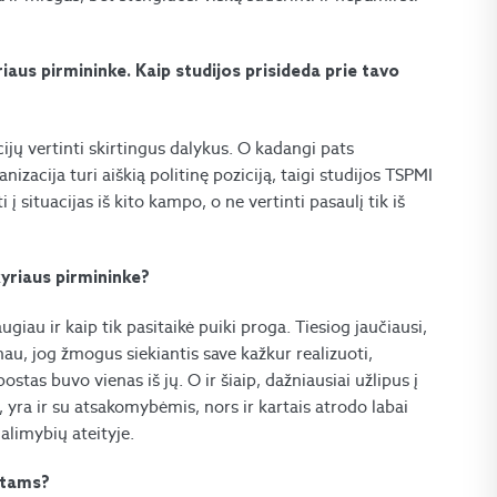
iaus pirmininke. Kaip studijos prisideda prie tavo
jų vertinti skirtingus dalykus. O kadangi pats
nizacija turi aiškią politinę poziciją, taigi studijos TSPMI
 į situacijas iš kito kampo, o ne vertinti pasaulį tik iš
kyriaus pirmininke?
giau ir kaip tik pasitaikė puiki proga. Tiesiog jaučiausi,
au, jog žmogus siekiantis save kažkur realizuoti,
ostas buvo vienas iš jų. O ir šiaip, dažniausiai užlipus į
 yra ir su atsakomybėmis, nors ir kartais atrodo labai
alimybių ateityje.
ntams?