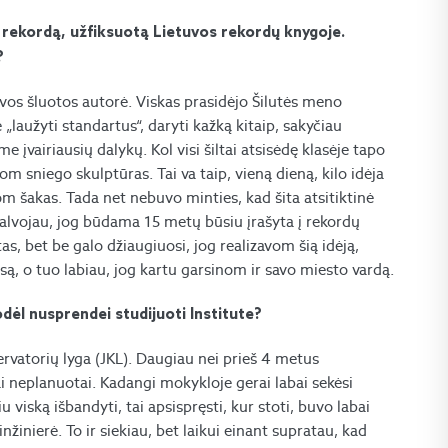
i rekordą, užfiksuotą Lietuvos rekordų knygoje.
?
uvos šluotos autorė. Viskas prasidėjo Šilutės meno
aužyti standartus“, daryti kažką kitaip, sakyčiau
vairiausių dalykų. Kol visi šiltai atsisėdę klasėje tapo
m sniego skulptūras. Tai va taip, vieną dieną, kilo idėja
om šakas. Tada net nebuvo minties, kad šita atsitiktinė
galvojau, jog būdama 15 metų būsiu įrašyta į rekordų
as, bet be galo džiaugiuosi, jog realizavom šią idėją,
esą, o tuo labiau, jog kartu garsinom ir savo miesto vardą.
dėl nusprendei studijuoti Institute?
ervatorių lyga (JKL). Daugiau nei prieš 4 metus
ai neplanuotai. Kadangi mokykloje gerai labai sekėsi
viską išbandyti, tai apsispręsti, kur stoti, buvo labai
nžinierė. To ir siekiau, bet laikui einant supratau, kad