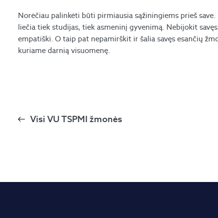
Norėčiau palinkėti būti pirmiausia sąžiningiems prieš save. B
liečia tiek studijas, tiek asmeninį gyvenimą. Nebijokit savęs 
empatiški. O taip pat nepamirškit ir šalia savęs esančių žmo
kuriame darnią visuomenę.
Visi VU TSPMI žmonės