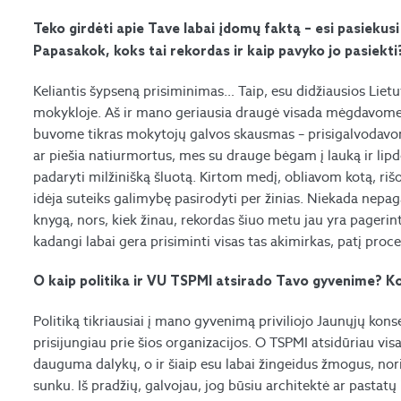
Teko girdėti apie Tave labai įdomų faktą – esi pasiekus
Papasakok, koks tai rekordas ir kaip pavyko jo pasiekti
Keliantis šypseną prisiminimas… Taip, esu didžiausios Liet
mokykloje. Aš ir mano geriausia draugė visada mėgdavome „l
buvome tikras mokytojų galvos skausmas – prisigalvodavome į
ar piešia natiurmortus, mes su drauge bėgam į lauką ir lipdo
padaryti milžinišką šluotą. Kirtom medį, obliavom kotą, riš
idėja suteiks galimybę pasirodyti per žinias. Niekada nepa
knygą, nors, kiek žinau, rekordas šiuo metu jau yra pagerint
kadangi labai gera prisiminti visas tas akimirkas, patį proc
O kaip politika ir VU TSPMI atsirado Tavo gyvenime? Ko
Politiką tikriausiai į mano gyvenimą priviliojo Jaunųjų kons
prisijungiau prie šios organizacijos. O TSPMI atsidūriau vis
dauguma dalykų, o ir šiaip esu labai žingeidus žmogus, noriu 
sunku. Iš pradžių, galvojau, jog būsiu architektė ar pastatų i