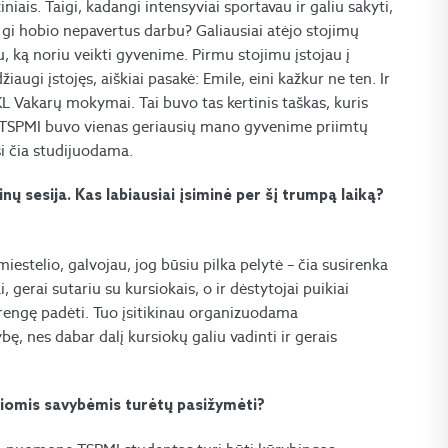
niais. Taigi, kadangi intensyviai sportavau ir galiu sakyti,
 gi hobio nepavertus darbu? Galiausiai atėjo stojimų
u, ką noriu veikti gyvenime. Pirmu stojimu įstojau į
iaugi įstojęs, aiškiai pasakė: Emile, eini kažkur ne ten. Ir
JKL Vakarų mokymai. Tai buvo tas kertinis taškas, kuris
ti į TSPMI buvo vienas geriausių mano gyvenime priimtų
si čia studijuodama.
inų sesija. Kas labiausiai įsiminė per šį trumpą laiką?
estelio, galvojau, jog būsiu pilka pelytė – čia susirenka
i, gerai sutariu su kursiokais, o ir dėstytojai puikiai
irengę padėti. Tuo įsitikinau organizuodama
ę, nes dabar dalį kursiokų galiu vadinti ir gerais
kiomis savybėmis turėtų pasižymėti?