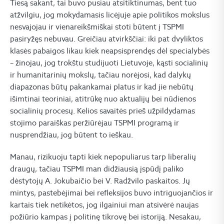
Tiesą sakant, tai buvo pusiau atsitiktinumas, bent tuo
atžvilgiu, jog mokydamasis licėjuje apie politikos mokslus
nesvajojau ir vienareikšmiškai stoti būtent į TSPMI
pasiryžęs nebuvau. Greičiau atvirkščiai: iki pat dvyliktos
klasės pabaigos likau kiek neapsisprendęs dėl specialybės
– žinojau, jog trokštu studijuoti Lietuvoje, kąsti socialinių
ir humanitarinių mokslų, tačiau norėjosi, kad dalykų
diapazonas būtų pakankamai platus ir kad jie nebūtų
išimtinai teoriniai, atitrūkę nuo aktualijų bei nūdienos
socialinių procesų. Kelios savaitės prieš užpildydamas
stojimo paraiškas peržiūrėjau TSPMI programą ir
nusprendžiau, jog būtent to ieškau.
Manau, rizikuoju tapti kiek nepopuliarus tarp liberalių
draugų, tačiau TSPMI man didžiausią įspūdį paliko
dėstytojų A. Jokubaičio bei V. Radžvilo paskaitos. Jų
mintys, pastebėjimai bei refleksijos buvo intriguojančios ir
kartais tiek netikėtos, jog ilgainiui man atsivėrė naujas
požiūrio kampas į politinę tikrovę bei istoriją. Nesakau,