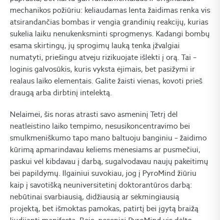
mechanikos požiūriu: keliaudamas lenta žaidimas renka vis
atsirandančias bombas ir vengia grandinių reakcijų, kurias
sukelia laiku nenukenksminti sprogmenys. Kadangi bombų
esama skirtingų, jų sprogimų lauką tenka įžvalgiai
numatyti, priešingu atveju rizikuojate išlėkti į orą. Tai –
loginis galvosūkis, kuris vyksta ėjimais, bet pasižymi ir
realaus laiko elementais. Galite žaisti vienas, kovoti prieš
draugą arba dirbtinį intelektą.
Nelaimei, šis noras atrasti savo asmeninį Tetrį dėl
neatleistino laiko tempimo, nesusikoncentravimo bei
smulkmeniškumo tapo mano baltuoju banginiu – žaidimo
kūrimą apmarindavau keliems mėnesiams ar pusmečiui,
paskui vėl kibdavau į darbą, sugalvodavau naujų pakeitimų
bei papildymų. Ilgainiui suvokiau, jog į PyroMind žiūriu
kaip į savotišką neuniversitetinį doktorantūros darbą:
nebūtinai svarbiausią, didžiausią ar sėkmingiausią
projektą, bet išmoktas pamokas, patirtį bei įgytą braižą