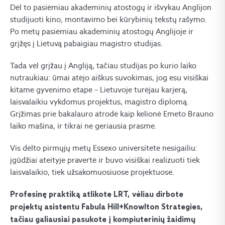
Dėl to pasiėmiau akademinių atostogų ir išvykau Anglijon
studijuoti kino, montavimo bei kūrybinių tekstų rašymo.
Po metų pasiėmiau akademinių atostogų Anglijoje ir
grįžęs į Lietuvą pabaigiau magistro studijas.
Tada vėl grįžau į Angliją, tačiau studijas po kurio laiko
nutraukiau: ūmai atėjo aiškus suvokimas, jog esu visiškai
kitame gyvenimo etape – Lietuvoje turėjau karjerą,
laisvalaikiu vykdomus projektus, magistro diplomą.
Grįžimas prie bakalauro atrodė kaip kelionė Emeto Brauno
laiko mašina, ir tikrai ne geriausia prasme.
Vis dėlto pirmųjų metų Essexo universitete nesigailiu:
įgūdžiai ateityje pravertė ir buvo visiškai realizuoti tiek
laisvalaikio, tiek užsakomuosiuose projektuose.
Profesinę praktiką atlikote LRT, vėliau dirbote
projektų asistentu Fabula Hill+Knowlton Strategies,
tačiau galiausiai pasukote į kompiuterinių žaidimų