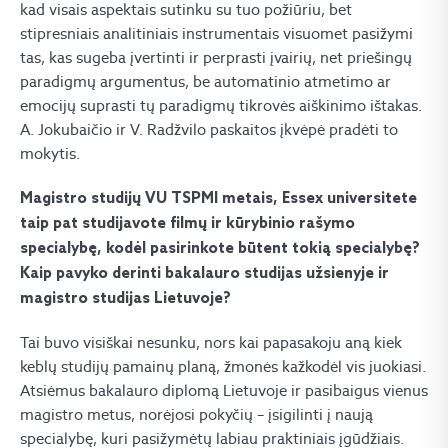
kad visais aspektais sutinku su tuo požiūriu, bet
stipresniais analitiniais instrumentais visuomet pasižymi
tas, kas sugeba įvertinti ir perprasti įvairių, net priešingų
paradigmų argumentus, be automatinio atmetimo ar
emocijų suprasti tų paradigmų tikrovės aiškinimo ištakas.
A. Jokubaičio ir V. Radžvilo paskaitos įkvėpė pradėti to
mokytis.
Magistro studijų VU TSPMI metais, Essex universitete
taip pat studijavote filmų ir kūrybinio rašymo
specialybę, kodėl pasirinkote būtent tokią specialybę?
Kaip pavyko derinti bakalauro studijas užsienyje ir
magistro studijas Lietuvoje?
Tai buvo visiškai nesunku, nors kai papasakoju aną kiek
keblų studijų pamainų planą, žmonės kažkodėl vis juokiasi.
Atsiėmus bakalauro diplomą Lietuvoje ir pasibaigus vienus
magistro metus, norėjosi pokyčių – įsigilinti į naują
specialybę, kuri pasižymėtų labiau praktiniais įgūdžiais.