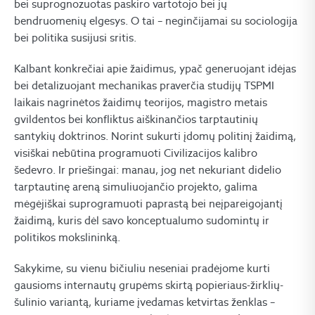
bei suprognozuotas paskiro vartotojo bei jų
bendruomenių elgesys. O tai – neginčijamai su sociologija
bei politika susijusi sritis.
Kalbant konkrečiai apie žaidimus, ypač generuojant idėjas
bei detalizuojant mechanikas praverčia studijų TSPMI
laikais nagrinėtos žaidimų teorijos, magistro metais
gvildentos bei konfliktus aiškinančios tarptautinių
santykių doktrinos. Norint sukurti įdomų politinį žaidimą,
visiškai nebūtina programuoti Civilizacijos kalibro
šedevro. Ir priešingai: manau, jog net nekuriant didelio
tarptautinę areną simuliuojančio projekto, galima
mėgėjiškai suprogramuoti paprastą bei neįpareigojantį
žaidimą, kuris dėl savo konceptualumo sudomintų ir
politikos mokslininką.
Sakykime, su vienu bičiuliu neseniai pradėjome kurti
gausioms internautų grupėms skirtą popieriaus-žirklių-
šulinio variantą, kuriame įvedamas ketvirtas ženklas –