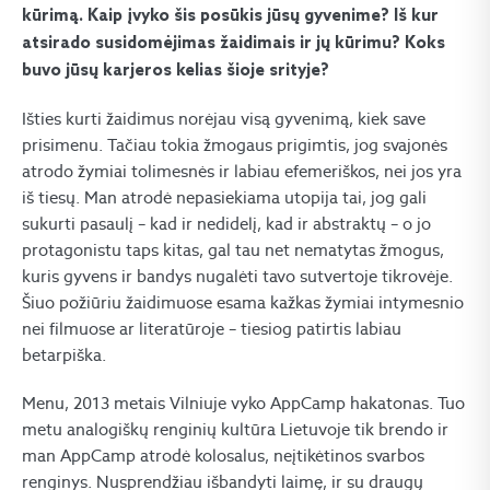
kūrimą. Kaip įvyko šis posūkis jūsų gyvenime? Iš kur
atsirado susidomėjimas žaidimais ir jų kūrimu? Koks
buvo jūsų karjeros kelias šioje srityje?
Išties kurti žaidimus norėjau visą gyvenimą, kiek save
prisimenu. Tačiau tokia žmogaus prigimtis, jog svajonės
atrodo žymiai tolimesnės ir labiau efemeriškos, nei jos yra
iš tiesų. Man atrodė nepasiekiama utopija tai, jog gali
sukurti pasaulį – kad ir nedidelį, kad ir abstraktų – o jo
protagonistu taps kitas, gal tau net nematytas žmogus,
kuris gyvens ir bandys nugalėti tavo sutvertoje tikrovėje.
Šiuo požiūriu žaidimuose esama kažkas žymiai intymesnio
nei filmuose ar literatūroje – tiesiog patirtis labiau
betarpiška.
Menu, 2013 metais Vilniuje vyko AppCamp hakatonas. Tuo
metu analogiškų renginių kultūra Lietuvoje tik brendo ir
man AppCamp atrodė kolosalus, neįtikėtinos svarbos
renginys. Nusprendžiau išbandyti laimę, ir su draugų