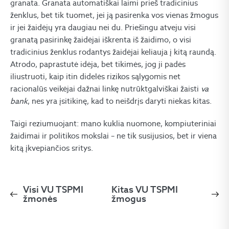
granata. Granata automatiškai laimi prieš tradicinius
ženklus, bet tik tuomet, jei ją pasirenka vos vienas žmogus
ir jei žaidėjų yra daugiau nei du. Priešingu atveju visi
granatą pasirinkę žaidėjai iškrenta iš žaidimo, o visi
tradicinius ženklus rodantys žaidėjai keliauja į kitą raundą.
Atrodo, paprastutė idėja, bet tikimės, jog ji padės
iliustruoti, kaip itin didelės rizikos sąlygomis net
racionalūs veikėjai dažnai linkę nutrūktgalviškai žaisti
va
bank
, nes yra įsitikinę, kad to neišdrįs daryti niekas kitas.
Taigi reziumuojant: mano kuklia nuomone, kompiuteriniai
žaidimai ir politikos mokslai – ne tik susijusios, bet ir viena
kitą įkvepiančios sritys.
Visi VU TSPMI
Kitas VU TSPMI
žmonės
žmogus