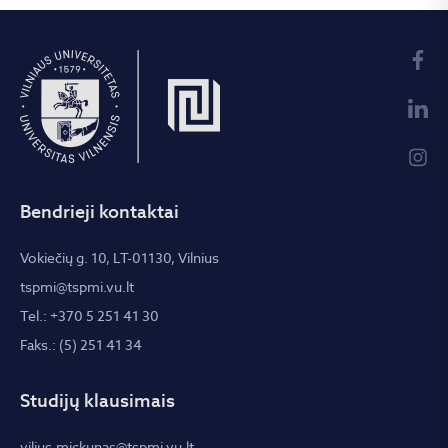
Bendrieji kontaktai
Vokiečių g. 10, LT-01130, Vilnius
tspmi@tspmi.vu.lt
Tel.: +370 5 251 41 30
Faks.: (5) 251 41 34
Studijų klausimais
vilius.mickunas@tspmi.vu.lt