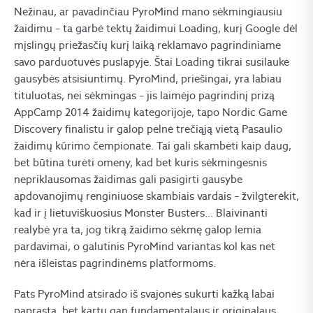
Nežinau, ar pavadinčiau PyroMind mano sėkmingiausiu
žaidimu – ta garbė tektų žaidimui Loading, kurį Google dėl
mįslingų priežasčių kurį laiką reklamavo pagrindiniame
savo parduotuvės puslapyje. Štai Loading tikrai susilaukė
gausybės atsisiuntimų. PyroMind, priešingai, yra labiau
tituluotas, nei sėkmingas – jis laimėjo pagrindinį prizą
AppCamp 2014 žaidimų kategorijoje, tapo Nordic Game
Discovery finalistu ir galop pelnė trečiąją vietą Pasaulio
žaidimų kūrimo čempionate. Tai gali skambėti kaip daug,
bet būtina turėti omeny, kad bet kuris sėkmingesnis
nepriklausomas žaidimas gali pasigirti gausybe
apdovanojimų renginiuose skambiais vardais – žvilgterėkit,
kad ir į lietuviškuosius Monster Busters… Blaivinanti
realybė yra ta, jog tikrą žaidimo sėkmę galop lemia
pardavimai, o galutinis PyroMind variantas kol kas net
nėra išleistas pagrindinėms platformoms.
Pats PyroMind atsirado iš svajonės sukurti kažką labai
paprasta, bet kartu gan fundamentalaus ir originalaus