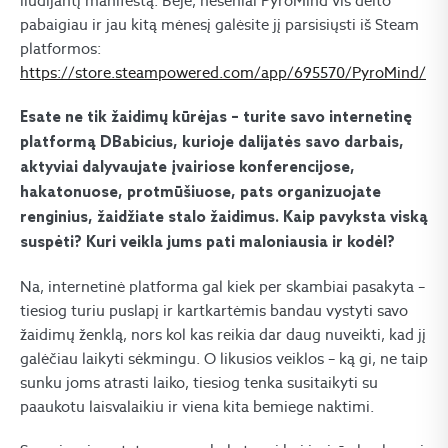
liudijantį manifestą. Beje, neseniai PyroMind vis dėlto
pabaigiau ir jau kitą mėnesį galėsite jį parsisiųsti iš Steam
platformos:
https://store.steampowered.com/app/695570/PyroMind/
Esate ne tik žaidimų kūrėjas – turite savo internetinę
platformą DBabicius, kurioje dalijatės savo darbais,
aktyviai dalyvaujate įvairiose konferencijose,
hakatonuose, protmūšiuose, pats organizuojate
renginius, žaidžiate stalo žaidimus. Kaip pavyksta viską
suspėti? Kuri veikla jums pati maloniausia ir kodėl?
Na, internetinė platforma gal kiek per skambiai pasakyta –
tiesiog turiu puslapį ir kartkartėmis bandau vystyti savo
žaidimų ženklą, nors kol kas reikia dar daug nuveikti, kad jį
galėčiau laikyti sėkmingu. O likusios veiklos – ką gi, ne taip
sunku joms atrasti laiko, tiesiog tenka susitaikyti su
paaukotu laisvalaikiu ir viena kita bemiege naktimi.