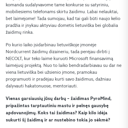
komanda sudalyvavome tame konkurse su satyriniu,
mobiliesiems telefonams skirtu žaidimu. Labai nelauktai,
bet laimėjome! Tada sumojau, kad tai gali būti naujo kelio
pradžia ir įnykau aktyviau domėtis lietuviška bei globalia
žaidimų rinka.
Po kurio laiko įsidarbinau lietuviškoje įmonėje
Nordcurrent žaidimų dizaineriu, tada perėjau dirbti į
NECOLT, kur teko laimė kuruoti Microsoft finansavimą
laimėjusį projektą. Nuo to laiko bendradarbiavau su dar ne
viena lietuviška bei užsienio įmone, pramokau
programuoti ir pradėjau kurti savo žaidimus, dažniau
dalyvauti hakatonuose, mentoriauti.
Vienas garsiausių jūsų darbų – žaidimas PyroMind,
pripažintas tarptautiniu mastu ir pelnęs gausybę
apdovanojimų. Koks tai žaidimas? Kaip kilo idėja
sukurti šį žaidimą ir ar nustebino tokia jo sėkmė?