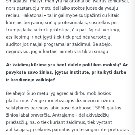
Smagiausi, matyt, man yra hakatonai bei įvairūs konkursai,
nors pastaruoju metu dėl laiko stokos juose dalyvauju
rečiau. Hakatonai – tai ir galimybė susipažinti su kitais
kūrėjais bei įvairių sričių profesionalais, susitelkus per
trumpą laiką sukurti prototipą, čia pat išgirsti vertingų
atsiliepimų ir net įgyti šiek tiek pradinės vartotojų
auditorijos naujai programai ar žaidimui. Be abejo,
neginčysiu, jog ir kartais laimėti yra tikrai smagu.
Ar žaidimų kūrime yra bent dalelė politikos mokslų? Ar
pavyksta savo žinias, įgytas institute, pritaikyti darbe
ir kasdienėje veikloje?
Be abejo! Šiuo metu lygiagrečiai dirbu mobiliosios
platformos Zedge monetizacijos dizaineriu ir užimu
valstybines pareigas: abiejuose darbuose TSPMI gautos
žinios labai praverčia. Antrajame – dėl akivaizdžių
priežasčių, na, o tiek kuriant žaidimus, tiek vystant
aplikacijas, jų sėkmės pamatas yra teisingai interpretuotas