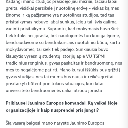
Kadangi mano studijos prasidėjo jau mišriai, tačiau labai
greitai visiškai persikėlė į nuotolinę erdvę – viskas ką mes
žinome ir ką pažįstame yra nuotolinės studijos, tad tas
prisitaikymas nebuvo labai sunkus, jeigu tai išvis galima
vadinti prisitaikymu. Suprantu, kad mokymasis buvo šiek
tiek kitoks nei įprasta, bet naudojomės tuo kuo galėjome,
bendraudavome su bendrakursiais nuotoliniu būdu, kartu
mokydavomės, tai šiek tiek padėjo. Sunkiausia buvo
klausytis vyresnių studentų istorijų apie VU TSPMI
tradicinius renginius, gyvas paskaitas ir bendruomenę, nes
mes to negalėjome patirti. Mano kursui iššūkis bus grįžti į
gyvas studijas, nes tai mums bus nauja ir reikės greitai
prisitaikyti būtent prie tokios situacijos, kuri kitai
universiteto bendruomenės daliai atrodo įprasta.
Priklausei Jaunimo Europos komandai. Ką veikei šioje
organizacijoje ir kaip nusprendei prisijungti?
Šią vasarą baigėsi mano narystė Jaunimo Europos