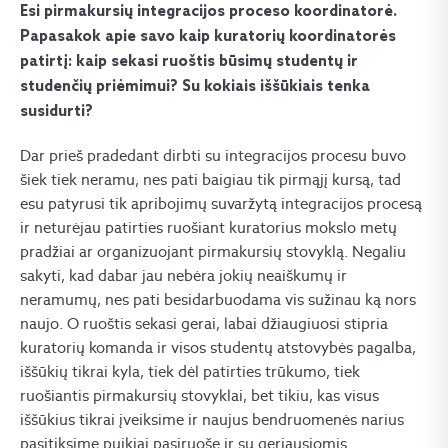
Esi pirmakursių integracijos proceso koordinatorė.
Papasakok apie savo kaip kuratorių koordinatorės
patirtį: kaip sekasi ruoštis būsimų studentų ir
studenčių priėmimui? Su kokiais iššūkiais tenka
susidurti?
Dar prieš pradedant dirbti su integracijos procesu buvo
šiek tiek neramu, nes pati baigiau tik pirmąjį kursą, tad
esu patyrusi tik apribojimų suvaržytą integracijos procesą
ir neturėjau patirties ruošiant kuratorius mokslo metų
pradžiai ar organizuojant pirmakursių stovyklą. Negaliu
sakyti, kad dabar jau nebėra jokių neaiškumų ir
neramumų, nes pati besidarbuodama vis sužinau ką nors
naujo. O ruoštis sekasi gerai, labai džiaugiuosi stipria
kuratorių komanda ir visos studentų atstovybės pagalba,
iššūkių tikrai kyla, tiek dėl patirties trūkumo, tiek
ruošiantis pirmakursių stovyklai, bet tikiu, kas visus
iššūkius tikrai įveiksime ir naujus bendruomenės narius
pasitiksime puikiai pasiruošę ir su geriausiomis