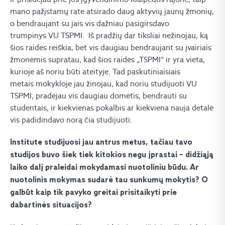
mano pažįstamų rate atsirado daug aktyvių jaunų žmonių,
o bendraujant su jais vis dažniau pasigirsdavo
trumpinys VU TSPMI. Iš pradžių dar tiksliai nežinojau, ką
šios raidės reiškia, bet vis daugiau bendraujant su įvairiais
žmonėmis supratau, kad šios raidės „TSPMI“ ir yra vieta,
kurioje aš noriu būti ateityje. Tad paskutiniaisiais
metais mokykloje jau žinojau, kad noriu studijuoti VU
TSPMI, pradėjau vis daugiau domėtis, bendrauti su
studentais, ir kiekvienas pokalbis ar kiekviena nauja detalė
vis padidindavo norą čia studijuoti.
Institute studijuosi jau antrus metus, tačiau tavo
studijos buvo šiek tiek kitokios negu įprastai – didžiąją
laiko dalį praleidai mokydamasi nuotoliniu būdu. Ar
nuotolinis mokymas sudarė tau sunkumų mokytis? O
galbūt kaip tik pavyko greitai prisitaikyti prie
dabartinės situacijos?