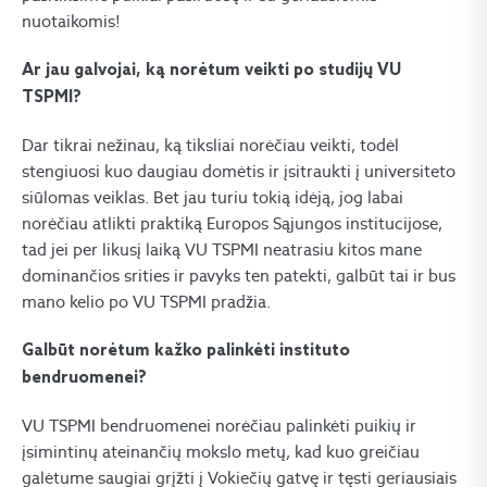
nuotaikomis!
Ar jau galvojai, ką norėtum veikti po studijų VU
TSPMI?
Dar tikrai nežinau, ką tiksliai norėčiau veikti, todėl
stengiuosi kuo daugiau domėtis ir įsitraukti į universiteto
siūlomas veiklas. Bet jau turiu tokią idėją, jog labai
norėčiau atlikti praktiką Europos Sąjungos institucijose,
tad jei per likusį laiką VU TSPMI neatrasiu kitos mane
dominančios srities ir pavyks ten patekti, galbūt tai ir bus
mano kelio po VU TSPMI pradžia.
Galbūt norėtum kažko palinkėti instituto
bendruomenei?
VU TSPMI bendruomenei norėčiau palinkėti puikių ir
įsimintinų ateinančių mokslo metų, kad kuo greičiau
galėtume saugiai grįžti į Vokiečių gatvę ir tęsti geriausiais