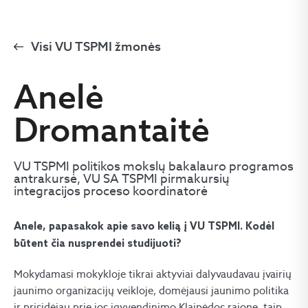
Visi VU TSPMI žmonės
Anelė
Dromantaitė
VU TSPMI politikos mokslų bakalauro programos
antrakursė, VU SA TSPMI pirmakursių
integracijos proceso koordinatorė
Anele, papasakok apie savo kelią į VU TSPMI. Kodėl
būtent čia nusprendei studijuoti?
Mokydamasi mokykloje tikrai aktyviai dalyvaudavau įvairių
jaunimo organizacijų veikloje, domėjausi jaunimo politika
ir prisidėjau prie jos įgyvendinimo Klaipėdos rajone, taip