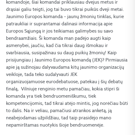
komandoje, šiai komandai priklausiau dvejus metus ir
drąsiai galiu teigti, jog tai buvo tikrai puikūs dveji metai.
Jaunimo Europos komanda – jaunų žmonių tinklas, kurie
patraukliai ir suprantamai dalinasi informacija apie
Europos Sąjungą ir jos teikiamas galimybes su savo
bendraamžiais. Ši komanda man padėjo augti kaip
asmenybei, jaučiu, kad čia tikrai daug išmokau ir
svarbiausia, susipažinau su daug puikių žmonių! Kaip
prisijungiau į Jaunimo Europos komandą (JEK)? Pirmiausia
apie ją sužinojau dalyvaudama kitų jaunimo organizacijų
veikloje, tada teko sudalyvauti JEK
organizuojamuose eurodebatuose, patekau į šių debatų
finalą, Vilniuje renginio metu pamačiau, kokia stipri ši
komanda yra tiek bendruomeniškumu, tiek
kompetencijomis, tad tikrai atėjo mintis, jog norėčiau būti
to dalis. Na ir vėliau, pamačiusi atrankos anketą, ją
neabejodamas užpildžiau, tad taip prasidėjo mano
nepamirštamas nuotykis šioje bendruomenėje.