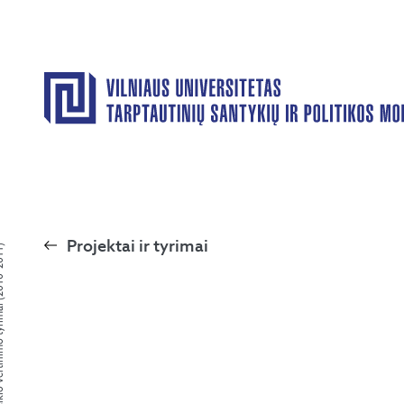
Projektai ir tyrimai
imo tyrimai (2010–2011)