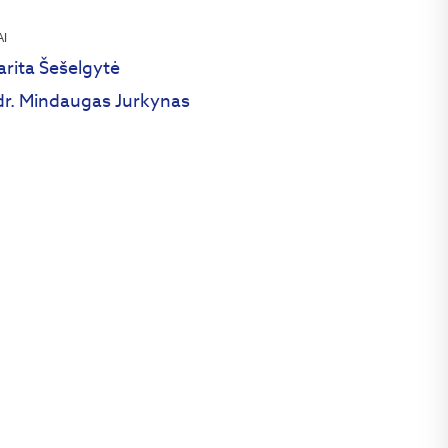
AI
rita Šešelgytė
dr. Mindaugas Jurkynas