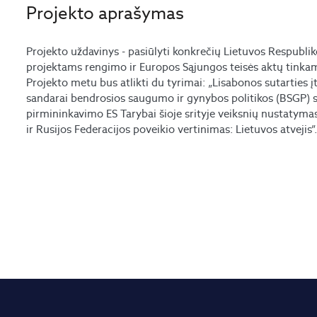
Projekto aprašymas
Projekto uždavinys - pasiūlyti konkrečių Lietuvos Respubli
projektams rengimo ir Europos Sąjungos teisės aktų tink
Projekto metu bus atlikti du tyrimai: „Lisabonos sutarties į
sandarai bendrosios saugumo ir gynybos politikos (BSGP) s
pirmininkavimo ES Tarybai šioje srityje veiksnių nustatyma
ir Rusijos Federacijos poveikio vertinimas: Lietuvos atvejis”