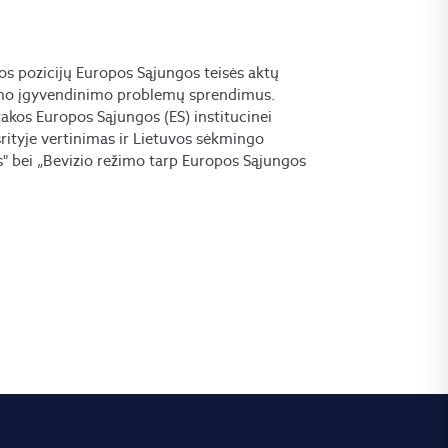
kos pozicijų Europos Sąjungos teisės aktų
amo įgyvendinimo problemų sprendimus.
takos Europos Sąjungos (ES) institucinei
rityje vertinimas ir Lietuvos sėkmingo
s" bei „Bevizio režimo tarp Europos Sąjungos
.