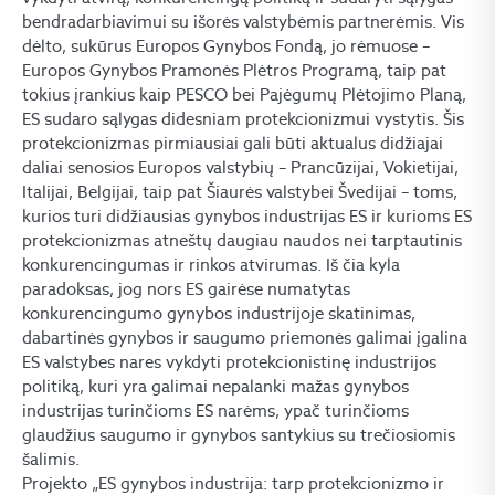
bendradarbiavimui su išorės valstybėmis partnerėmis. Vis
dėlto, sukūrus Europos Gynybos Fondą, jo rėmuose –
Europos Gynybos Pramonės Plėtros Programą, taip pat
tokius įrankius kaip PESCO bei Pajėgumų Plėtojimo Planą,
ES sudaro sąlygas didesniam protekcionizmui vystytis. Šis
protekcionizmas pirmiausiai gali būti aktualus didžiajai
daliai senosios Europos valstybių – Prancūzijai, Vokietijai,
Italijai, Belgijai, taip pat Šiaurės valstybei Švedijai – toms,
kurios turi didžiausias gynybos industrijas ES ir kurioms ES
protekcionizmas atneštų daugiau naudos nei tarptautinis
konkurencingumas ir rinkos atvirumas. Iš čia kyla
paradoksas, jog nors ES gairėse numatytas
konkurencingumo gynybos industrijoje skatinimas,
dabartinės gynybos ir saugumo priemonės galimai įgalina
ES valstybes nares vykdyti protekcionistinę industrijos
politiką, kuri yra galimai nepalanki mažas gynybos
industrijas turinčioms ES narėms, ypač turinčioms
glaudžius saugumo ir gynybos santykius su trečiosiomis
šalimis.
Projekto „ES gynybos industrija: tarp protekcionizmo ir