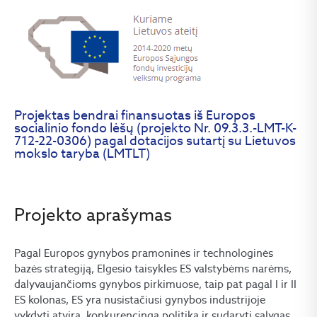
Projektas bendrai finansuotas iš Europos
socialinio fondo lėšų (projekto Nr. 09.3.3.-LMT-K-
712-22-0306) pagal dotacijos sutartį su Lietuvos
mokslo taryba (LMTLT)
Projekto aprašymas
Pagal Europos gynybos pramoninės ir technologinės
bazės strategiją, Elgesio taisykles ES valstybėms narėms,
dalyvaujančioms gynybos pirkimuose, taip pat pagal I ir II
ES kolonas, ES yra nusistačiusi gynybos industrijoje
vykdyti atvirą, konkurencingą politiką ir sudaryti sąlygas