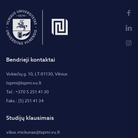
Bendrieji kontaktai
Vokiečių g. 10, LT-01130, Vilnius
tspmi@tspmi.vu.lt
Tel.: +370 5 251 41 30
Faks.: (5) 251 41 34
Studijų klausimais
vilius.mickunas@tspmi.vu.lt