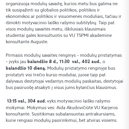
organizuoja modulių savaitę, kurios metu bus galima ne
tik susipažinti su globalios politikos, politikos ir
ekonomikos ar politikos ir visuomenės moduliais, tačiau ir
išmokti motyvacinio laiško rašymo subtilybių. Taip pat
visos modulių savaitės metu, iškilusiais klausimais
studentai galės konsultuotis su VU TSPMI akademine
konsultante Auguste.
Pirmasis modulių savaitės renginys – modulių pristatymas
– įvyks jau
, o
balandžio 8 d., 11:30 val., 402 aud.
Modulių pristatymo renginyje bus
balandžio 10 dieną.
pristatyti visi trečio kurso moduliai, juose taip pat
dalyvaus dėstytojai vedantys modulių paskaitas, dėstytojai
bus pasiruošę atsakyti į visus jums kylančius klausimus.
vyks motyvacinio laiško rašymo
13:15 val., 304 aud.
mokymai. Mokymus ves: Aida Akudovičiūtė VU Karjeros
konsultantė. Susitikimas subalansuotas antrakursiams,
kurie rengiasi modulių pasirinkimui, bet atviras visiems.