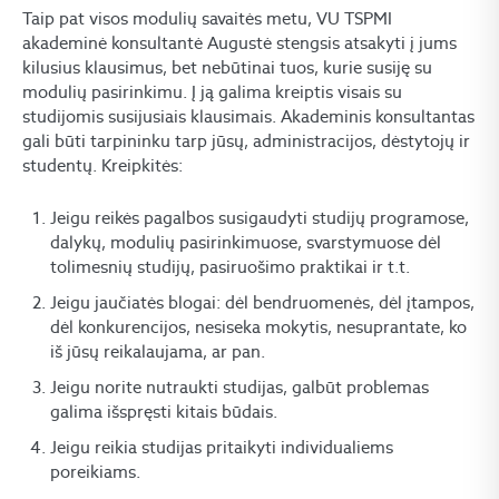
Taip pat visos modulių savaitės metu, VU TSPMI
akademinė konsultantė Augustė stengsis atsakyti į jums
kilusius klausimus, bet nebūtinai tuos, kurie susiję su
modulių pasirinkimu. Į ją galima kreiptis visais su
studijomis susijusiais klausimais. Akademinis konsultantas
gali būti tarpininku tarp jūsų, administracijos, dėstytojų ir
studentų. Kreipkitės:
Jeigu reikės pagalbos susigaudyti studijų programose,
dalykų, modulių pasirinkimuose, svarstymuose dėl
tolimesnių studijų, pasiruošimo praktikai ir t.t.
Jeigu jaučiatės blogai: dėl bendruomenės, dėl įtampos,
dėl konkurencijos, nesiseka mokytis, nesuprantate, ko
iš jūsų reikalaujama, ar pan.
Jeigu norite nutraukti studijas, galbūt problemas
galima išspręsti kitais būdais.
Jeigu reikia studijas pritaikyti individualiems
poreikiams.