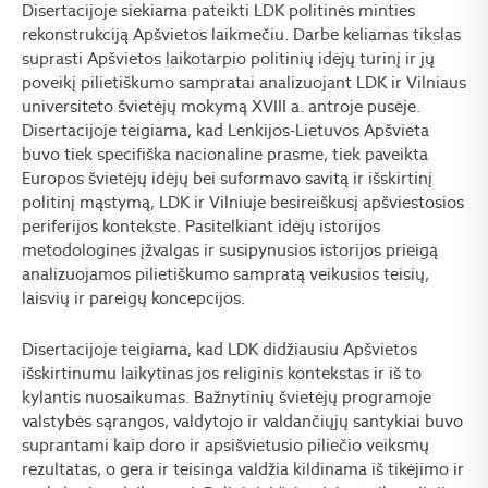
Disertacijoje siekiama pateikti LDK politinės minties
rekonstrukciją Apšvietos laikmečiu. Darbe keliamas tikslas
suprasti Apšvietos laikotarpio politinių idėjų turinį ir jų
poveikį pilietiškumo sampratai analizuojant LDK ir Vilniaus
universiteto švietėjų mokymą XVIII a. antroje pusėje.
Disertacijoje teigiama, kad Lenkijos-Lietuvos Apšvieta
buvo tiek specifiška nacionaline prasme, tiek paveikta
Europos švietėjų idėjų bei suformavo savitą ir išskirtinį
politinį mąstymą, LDK ir Vilniuje besireiškusį apšviestosios
periferijos kontekste. Pasitelkiant idėjų istorijos
metodologines įžvalgas ir susipynusios istorijos prieigą
analizuojamos pilietiškumo sampratą veikusios teisių,
laisvių ir pareigų koncepcijos.
Disertacijoje teigiama, kad LDK didžiausiu Apšvietos
išskirtinumu laikytinas jos religinis kontekstas ir iš to
kylantis nuosaikumas. Bažnytinių švietėjų programoje
valstybės sąrangos, valdytojo ir valdančiųjų santykiai buvo
suprantami kaip doro ir apsišvietusio piliečio veiksmų
rezultatas, o gera ir teisinga valdžia kildinama iš tikėjimo ir