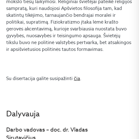
mokslo tiesų laikymosi. Religiniai švietėjai pateikė religijos
sampratą, kuri naudojosi Apšvietos filosofija tam, kad
skatintų tikėjimo, tarnaujančio bendrajai moralei ir
politikai, supratimą. Fiziokratizmo įtaka lėmė krašto
gerovės akcentavimą, kurioje svarbiausia nuostata buvo
gyvybės, nuosavybės ir teisingumo apsauga. Švietėjų
tikslu buvo ne politinė valstybės pertvarka, bet atsakingos
ir apsišvietusios politinės tautos formavimas.
Su disertacija galite susipažinti
čia
.
Dalyvauja
Darbo vadovas – doc. dr. Vladas
Sirutavičius