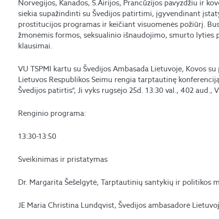
Norvegijos, Kanados, Š.Airijos, Prancūzijos pavyzdžiu ir kov
siekia supažindinti su Švedijos patirtimi, įgyvendinant įstat
prostitucijos programas ir keičiant visuomenės požiūrį. Bus
žmonėmis formos, seksualinio išnaudojimo, smurto lyties 
klausimai.
VU TSPMI kartu su Švedijos Ambasada Lietuvoje, Kovos su 
Lietuvos Respublikos Seimu rengia tarptautinę konferenciją „
Švedijos patirtis“, Ji vyks rugsėjo 25d. 13:30 val., 402 aud.,
Renginio programa:
13:30-13:50
Sveikinimas ir pristatymas
Dr. Margarita Šešelgytė, Tarptautinių santykių ir politikos 
JE Maria Christina Lundqvist, Švedijos ambasadorė Lietuvo