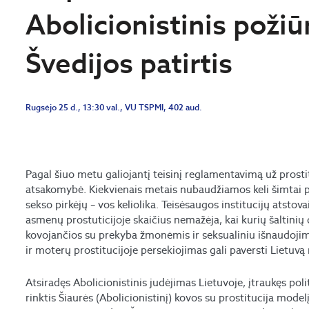
Abolicionistinis požiūr
Švedijos patirtis
Rugsėjo 25 d., 13:30 val., VU TSPMI, 402 aud.
Pagal šiuo metu galiojantį teisinį reglamentavimą už prost
atsakomybė. Kiekvienais metais nubaudžiamos keli šimtai p
sekso pirkėjų – vos keliolika. Teisėsaugos institucijų atsto
asmenų prostuticijoje skaičius nemažėja, kai kurių šaltini
kovojančios su prekyba žmonėmis ir seksualiniu išnaudoji
ir moterų prostitucijoje persekiojimas gali paversti Lietuv
Atsiradęs Abolicionistinis judėjimas Lietuvoje, įtraukęs po
rinktis Šiaurės (Abolicionistinį) kovos su prostitucija modelį.