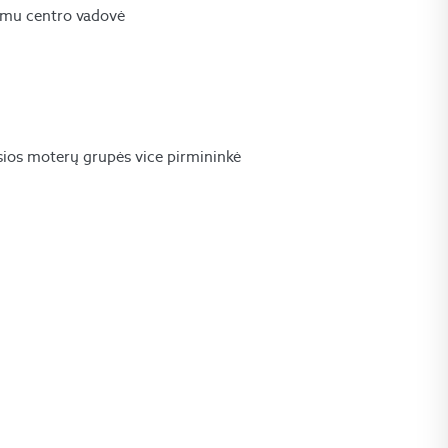
jimu centro vadovė
osios moterų grupės vice pirmininkė