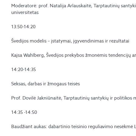
Moderatorė: prof. Natalija Arlauskaitė, Tarptautinių santykių
universitetas
13:50-14:20
Švedijos modelis – įstatymai, įgyvendinimas ir rezultatai
Kajsa Wahlberg, Švedijos prekybos žmonėmis tendencijų an
14:20-14:35
Seksas, darbas ir žmogaus teisės
Prof. Dovilė Jakniūnaitė, Tarptautinių santykių ir politikos 
14:35 -14:50
Baudžiant aukas: dabartinio teisinio reguliavimo nesėkmė 