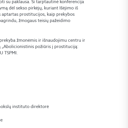
oti su paklausa. Ši tarptautinė konferencija
ymą dėl sekso pirkėjų, kuriant Išėjimo iš
 aptartas prostitucijos, kaip prekybos
pagrindu, žmogaus teisių pažeidimo
prekyba žmonėmis ir išnaudojimu centru ir
Abolicionistinis požiūris į prostituciją:
 VU TSPMI.
mokslų instituto direktorė
je