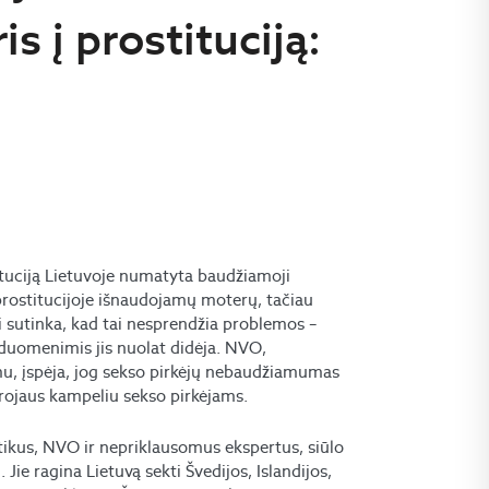
is į prostituciją:
ituciją Lietuvoje numatyta baudžiamoji
rostitucijoje išnaudojamų moterų, tačiau
vai sutinka, kad tai nesprendžia problemos –
ų duomenimis jis nuolat didėja. NVO,
mu, įspėja, jog sekso pirkėjų nebaudžiamumas
ą rojaus kampeliu sekso pirkėjams.
litikus, NVO ir nepriklausomus ekspertus, siūlo
 Jie ragina Lietuvą sekti Švedijos, Islandijos,