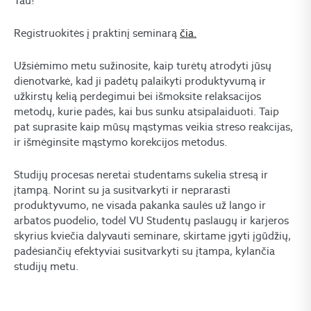
Tau!
Registruokitės į praktinį seminarą
čia.
Užsiėmimo metu sužinosite, kaip turėtų atrodyti jūsų
dienotvarkė, kad ji padėtų palaikyti produktyvumą ir
užkirstų kelią perdegimui bei išmoksite relaksacijos
metodų, kurie padės, kai bus sunku atsipalaiduoti. Taip
pat suprasite kaip mūsų mąstymas veikia streso reakcijas,
ir išmėginsite mąstymo korekcijos metodus.
Studijų procesas neretai studentams sukelia stresą ir
įtampą. Norint su ja susitvarkyti ir neprarasti
produktyvumo, ne visada pakanka saulės už lango ir
arbatos puodelio, todėl VU Studentų paslaugų ir karjeros
skyrius kviečia dalyvauti seminare, skirtame įgyti įgūdžių,
padėsiančių efektyviai susitvarkyti su įtampa, kylančia
studijų metu.