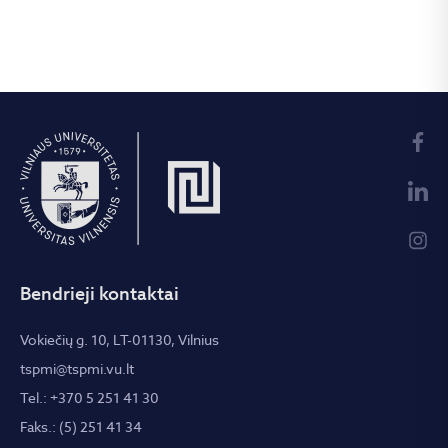
Bendrieji kontaktai
Vokiečių g. 10, LT-01130, Vilnius
tspmi@tspmi.vu.lt
Tel.: +370 5 251 41 30
Faks.: (5) 251 41 34