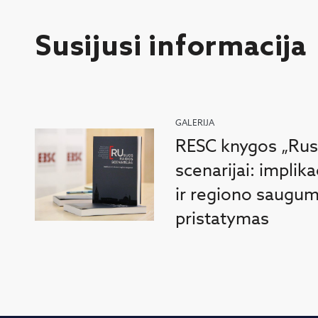
Susijusi informacija
GALERIJA
RESC knygos „Rusi
scenarijai: implik
ir regiono saugum
pristatymas