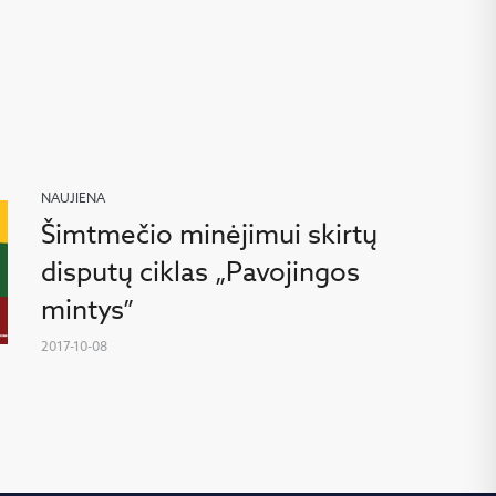
NAUJIENA
Šimtmečio minėjimui skirtų
disputų ciklas „Pavojingos
mintys”
2017-10-08