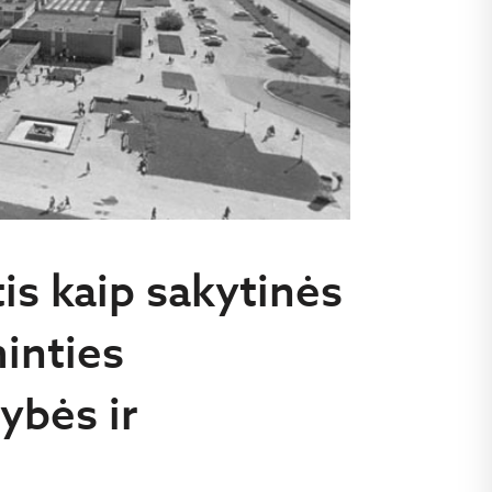
s kaip sakytinės
minties
ybės ir