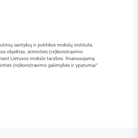
tinių santykių ir politikos mokslų institute,
jos objektas: atminties (re)konstravimo
inant Lietuvos mokslo tarybos finansuojamą
minties (re)konstravimo galimybės ir ypatumai“