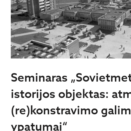
Seminaras „Sovietmeti
istorijos objektas: at
(re)konstravimo galim
ypatumai“