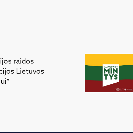
jos raidos
acijos Lietuvos
ui”