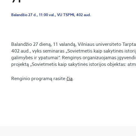
Balandžio 27 d., 11:00 val., VU TSPMI, 402 aud.
Balandžio 27 dieną, 11 valandą, Vilniaus universiteto Tarptau
402 aud., vyks seminaras „Sovietmetis kaip sakytinės istori
galimybės ir ypatumai“. Renginys organizuojamas įgyvend
projektą „Sovietmetis kaip sakytinės istorijos objektas: at
Renginio programą rasite
čia
.