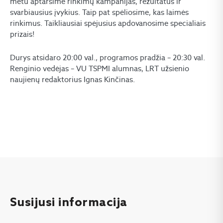
metu aptarsime rinkimų kampanijas, rezultatus ir
svarbiausius įvykius. Taip pat spėliosime, kas laimės
rinkimus. Taikliausiai spėjusius apdovanosime specialiais
prizais!
Durys atsidaro 20:00 val., programos pradžia – 20:30 val.
Renginio vedėjas – VU TSPMI alumnas, LRT užsienio
naujienų redaktorius Ignas Kinčinas.
Susijusi informacija