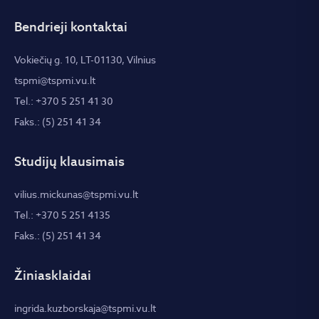
Bendrieji kontaktai
Vokiečių g. 10, LT-01130, Vilnius
tspmi@tspmi.vu.lt
Tel.: +370 5 251 41 30
Faks.: (5) 251 41 34
Studijų klausimais
vilius.mickunas@tspmi.vu.lt
Tel.: +370 5 251 4135
Faks.: (5) 251 41 34
Žiniasklaidai
ingrida.kuzborskaja@tspmi.vu.lt