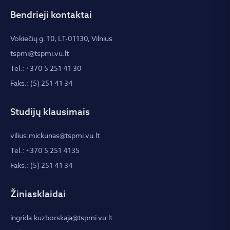
Bendrieji kontaktai
Vokiečių g. 10, LT-01130, Vilnius
tspmi@tspmi.vu.lt
Tel.: +370 5 251 41 30
Faks.: (5) 251 41 34
Studijų klausimais
vilius.mickunas@tspmi.vu.lt
Tel.: +370 5 251 4135
Faks.: (5) 251 41 34
Žiniasklaidai
ingrida.kuzborskaja@tspmi.vu.lt