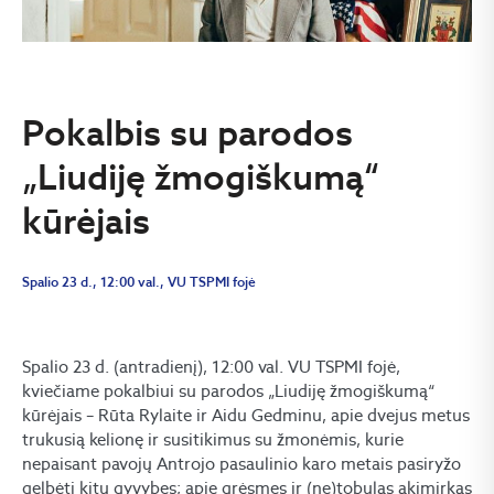
Pokalbis su parodos
„Liudiję žmogiškumą“
kūrėjais
Spalio 23 d., 12:00 val., VU TSPMI fojė
Spalio 23 d. (antradienį), 12:00 val. VU TSPMI fojė,
kviečiame pokalbiui su parodos „Liudiję žmogiškumą“
kūrėjais – Rūta Rylaite ir Aidu Gedminu, apie dvejus metus
trukusią kelionę ir susitikimus su žmonėmis, kurie
nepaisant pavojų Antrojo pasaulinio karo metais pasiryžo
gelbėti kitų gyvybes; apie grėsmes ir (ne)tobulas akimirkas