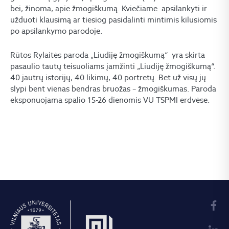
bei, žinoma, apie žmogiškumą. Kviečiame apsilankyti ir
užduoti klausimą ar tiesiog pasidalinti mintimis kilusiomis
po apsilankymo parodoje.
Rūtos Rylaitės paroda „Liudiję žmogiškumą“ yra skirta
pasaulio tautų teisuoliams įamžinti „Liudiję žmogiškumą“.
40 jautrų istorijų, 40 likimų, 40 portretų. Bet už visų jų
slypi bent vienas bendras bruožas – žmogiškumas. Paroda
eksponuojama spalio 15-26 dienomis VU TSPMI erdvėse.