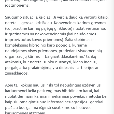
jos žmonėms.
Saugumo situacija keičiasi. Ji verčia daug ką vertinti kitaip,
neretai – gerokai kritiškiau. Konvencinės karinės grėsmės
(su įprastine karinių pajėgų ginkluote) nuolat vertinamos
ir gretinamos su nekonvencinėmis (kai naudojamos
improvizuotos kovos priemonės). Šalia stebimas ir
kompleksinis hibridinio karo pobūdis, kuriame
naudojamos visos priemonės, pradedant visuomeninių
organizacijų kūrimu ir baigiant „klasikinėmis“ tankų
atakomis, kur neretai sunku nustatyti, kieno indėlis į
pergalę arba pralaimėjimą yra didesnis – artilerijos ar
žiniasklaidos.
Apie tai, kokius naujus ir iki tol nebūdingus uždavinius
kariuomenei kelia pasirengimas hibridiniam karui, kai
nuolat derinami kariniai ir nekariniai poveikio metodai bei
kaip siūloma gintis nuo informacinės agresijos –gerokai
plačiau bus galima išgirsti susitikime su Lietuvos
kariuomenės atstovais.