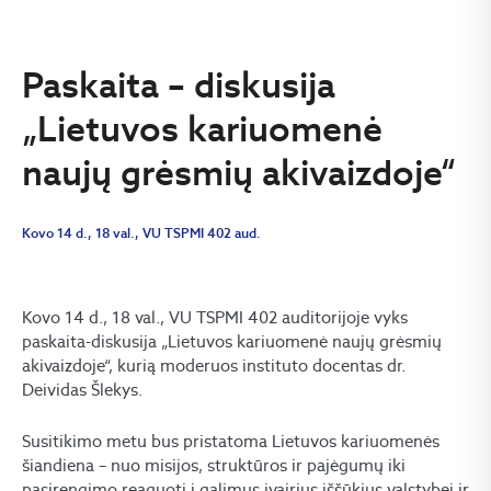
Paskaita – diskusija
„Lietuvos kariuomenė
naujų grėsmių akivaizdoje“
Kovo 14 d., 18 val., VU TSPMI 402 aud.
Kovo 14 d., 18 val., VU TSPMI 402 auditorijoje vyks
paskaita-diskusija „Lietuvos kariuomenė naujų grėsmių
akivaizdoje“, kurią moderuos instituto docentas dr.
Deividas Šlekys.
Susitikimo metu bus pristatoma Lietuvos kariuomenės
šiandiena – nuo misijos, struktūros ir pajėgumų iki
pasirengimo reaguoti į galimus įvairius iššūkius valstybei ir