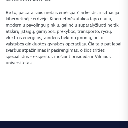
Be to, pastaraisiais metais ėmė sparčiai keistis ir situacija
kibernetinėje erdvėje. Kibernetinės atakos tapo nauju,
moderniu pavojingu ginklu, galinčiu suparalyžiuoti ne tik
atskirų įstaigų, gamybos, prekybos, transporto, ryšių,
elektros energijos, vandens tiekimo įmonių, bet ir
valstybės ginkluotos gynybos operacijas. Čia taip pat labai
svarbus atpažinimas ir pasirengimas, o šios srities
specialistus – ekspertus ruošiant prisideda ir Vilniaus
universitetas.