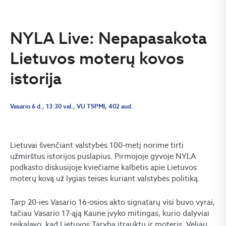
NYLA Live: Nepapasakota
Lietuvos moterų kovos
istorija
Vasario 6 d., 13:30 val., VU TSPMI, 402 aud.
Lietuvai švenčiant valstybės 100-metį norime tirti
užmirštus istorijos puslapius. Pirmojoje gyvoje NYLA
podkasto diskusijoje kviečiame kalbėtis apie Lietuvos
moterų kovą už lygias teises kuriant valstybės politiką.
Tarp 20-ies Vasario 16-osios akto signatarų visi buvo vyrai,
tačiau Vasario 17-ąją Kaune įvyko mitingas, kurio dalyviai
reikalavo, kad Lietuvos Taryba įtrauktų ir moteris. Vėliau