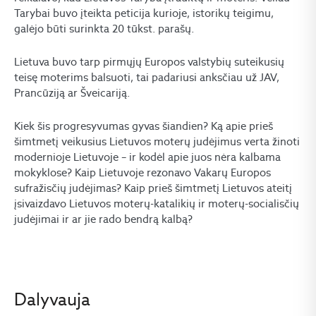
Tarybai buvo įteikta peticija kurioje, istorikų teigimu,
galėjo būti surinkta 20 tūkst. parašų.
Lietuva buvo tarp pirmųjų Europos valstybių suteikusių
teisę moterims balsuoti, tai padariusi anksčiau už JAV,
Prancūziją ar Šveicariją.
Kiek šis progresyvumas gyvas šiandien? Ką apie prieš
šimtmetį veikusius Lietuvos moterų judėjimus verta žinoti
modernioje Lietuvoje – ir kodėl apie juos nėra kalbama
mokyklose? Kaip Lietuvoje rezonavo Vakarų Europos
sufražisčių judėjimas? Kaip prieš šimtmetį Lietuvos ateitį
įsivaizdavo Lietuvos moterų-katalikių ir moterų-socialisčių
judėjimai ir ar jie rado bendrą kalbą?
Dalyvauja