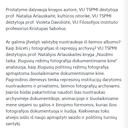
Pristatyme dalyvauja knygos autorė, VU TSPMI dėstytoja
prof. Natalija Arlauskaitė, kultūros istorikė, VU TSPMI
dėstytoja prof. Violeta Davoliūtė, VU Filosofijos instituto
profesorius Kristupas Sabolius.
Ar galima įžvelgti valstybę nuo
traukoje iš šeimos albumo?
Kaip žiūrėti į fotografijas iš represijų archyvų? VU TSPMI
dėstytojos prof. Natalijos Arlauskaitės knyga „Nuožmi
taika: žlugusių režimų fotografija dokumentiniame kine“
analizuoja, kaip žlugusių politinių režimų fotografija
apmąstoma šiuolaikiniame dokumentiniame kine.
Pagrindinis dėmesys tenka represinių institucijų darytoms
nuotraukoms ir privatiems, šeimos fotografijų archyvams.
Įvairūs būdai pakartotinai naudoti šias nuotraukas
archyvinėje dokumentikoje, animacijoje ir šiuolaikiniame
mene siejami su galios ir žinojimo formomis, kurias šios
fotografijos dokumentuoja ir liudija. Kiekvienas toks
atvejis siūlo iš naujo apmąstyti vaizdo ir politinių turinių
santykį.