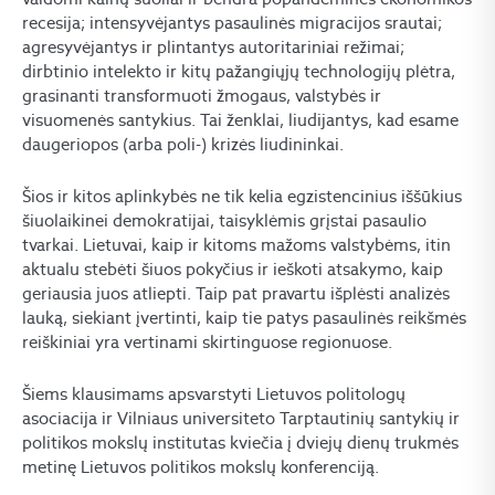
recesija; intensyvėjantys pasaulinės migracijos srautai;
agresyvėjantys ir plintantys autoritariniai režimai;
dirbtinio intelekto ir kitų pažangiųjų technologijų plėtra,
grasinanti transformuoti žmogaus, valstybės ir
visuomenės santykius. Tai ženklai, liudijantys, kad esame
daugeriopos (arba poli-) krizės liudininkai.
Šios ir kitos aplinkybės ne tik kelia egzistencinius iššūkius
šiuolaikinei demokratijai, taisyklėmis grįstai pasaulio
tvarkai. Lietuvai, kaip ir kitoms mažoms valstybėms, itin
aktualu stebėti šiuos pokyčius ir ieškoti atsakymo, kaip
geriausia juos atliepti. Taip pat pravartu išplėsti analizės
lauką, siekiant įvertinti, kaip tie patys pasaulinės reikšmės
reiškiniai yra vertinami skirtinguose regionuose.
Šiems klausimams apsvarstyti Lietuvos politologų
asociacija ir Vilniaus universiteto Tarptautinių santykių ir
politikos mokslų institutas kviečia į dviejų dienų trukmės
metinę Lietuvos politikos mokslų konferenciją.