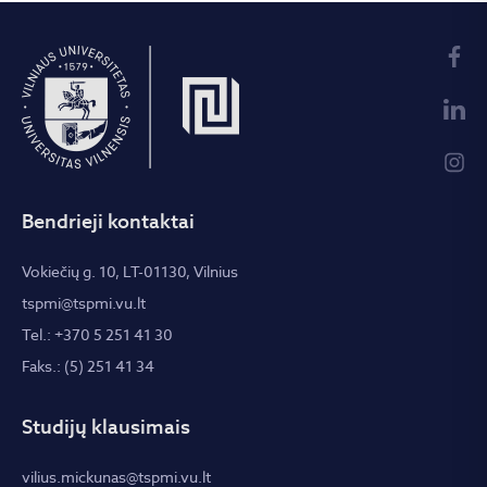
Bendrieji kontaktai
Vokiečių g. 10, LT-01130, Vilnius
tspmi@tspmi.vu.lt
Tel.: +370 5 251 41 30
Faks.: (5) 251 41 34
Studijų klausimais
vilius.mickunas@tspmi.vu.lt