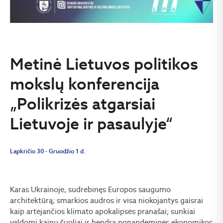
Metinė Lietuvos politikos
mokslų konferencija
„Polikrizės atgarsiai
Lietuvoje ir pasaulyje“
Lapkričio 30 - Gruodžio 1 d.
Karas Ukrainoje, sudrebinęs Europos saugumo
architektūrą; smarkios audros ir visa niokojantys gaisrai
kaip artėjančios klimato apokalipsės pranašai; sunkiai
valdomi kainų šuoliai ir bendra popandeminės ekonomikos