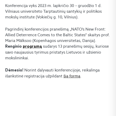
Konferencija vyks 2023 m. lapkričio 30 – gruodžio 1 d.
Vilniaus universiteto Tarptautinių santykių ir politikos
mokslų institute (Vokiečių g. 10, Vilnius).
Pagrindinį konferencijos pranešimą „NATO’s New Front:
Allied Deterrence Comes to the Baltic States“ skaitys prof.
Maria Mälksoo (Kopenhagos universitetas, Danija).
sudarys 13 pranešimų sesijų, kuriose
Renginio
programą
savo naujausius tyrimus pristatys Lietuvos ir užsienio
mokslininkai.
Norint dalyvauti konferencijoje, reikalinga
Dėmesio!
išankstinė registracija užpildant
šią formą
.