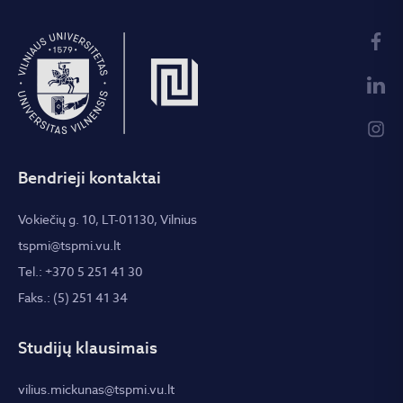
Bendrieji kontaktai
Vokiečių g. 10, LT-01130, Vilnius
tspmi@tspmi.vu.lt
Tel.: +370 5 251 41 30
Faks.: (5) 251 41 34
Studijų klausimais
vilius.mickunas@tspmi.vu.lt