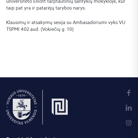
universiteto Elliott tarptautinių santykių mokykloje, kur
taip pat yra ir patarėjų tarybos narys.
Klausimų ir atsakymų sesija su Ambasadoriumi vyks VU
TSPMI 402 aud. (Vokiečių g. 10)