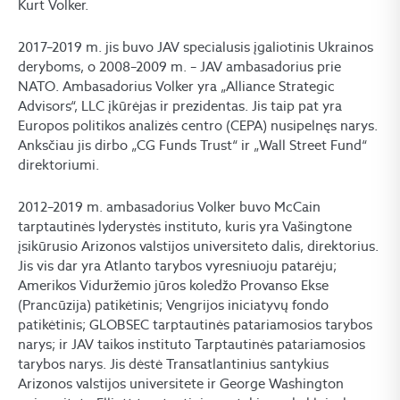
Kurt Volker.
2017–2019 m. jis buvo JAV specialusis įgaliotinis Ukrainos
deryboms, o 2008–2009 m. – JAV ambasadorius prie
NATO. Ambasadorius Volker yra „Alliance Strategic
Advisors“, LLC įkūrėjas ir prezidentas. Jis taip pat yra
Europos politikos analizės centro (CEPA) nusipelnęs narys.
Anksčiau jis dirbo „CG Funds Trust“ ir „Wall Street Fund“
direktoriumi.
2012–2019 m. ambasadorius Volker buvo McCain
tarptautinės lyderystės instituto, kuris yra Vašingtone
įsikūrusio Arizonos valstijos universiteto dalis, direktorius.
Jis vis dar yra Atlanto tarybos vyresniuoju patarėju;
Amerikos Viduržemio jūros koledžo Provanso Ekse
(Prancūzija) patikėtinis; Vengrijos iniciatyvų fondo
patikėtinis; GLOBSEC tarptautinės patariamosios tarybos
narys; ir JAV taikos instituto Tarptautinės patariamosios
tarybos narys. Jis dėstė Transatlantinius santykius
Arizonos valstijos universitete ir George Washington