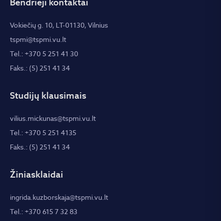
Bendrieji kontaktai
Vokiečių g. 10, LT-01130, Vilnius
tspmi@tspmi.vu.lt
Tel.: +370 5 251 41 30
Faks.: (5) 251 41 34
Studijų klausimais
vilius.mickunas@tspmi.vu.lt
Tel.: +370 5 251 4135
Faks.: (5) 251 41 34
Žiniasklaidai
ingrida.kuzborskaja@tspmi.vu.lt
Tel.: +370 615 7 32 83