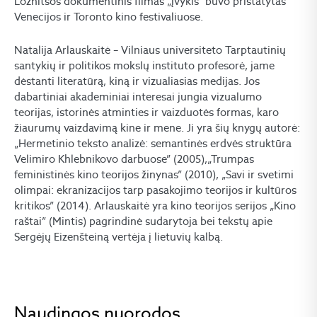
Loznitsos dokumentinis filmas „Įvykis“ buvo pristatytas
Venecijos ir Toronto kino festivaliuose.
Natalija Arlauskaitė – Vilniaus universiteto Tarptautinių
santykių ir politikos mokslų instituto profesorė, jame
dėstanti literatūrą, kiną ir vizualiasias medijas. Jos
dabartiniai akademiniai interesai jungia vizualumo
teorijas, istorinės atminties ir vaizduotės formas, karo
žiaurumų vaizdavimą kine ir mene. Ji yra šių knygų autorė:
„Hermetinio teksto analizė: semantinės erdvės struktūra
Velimiro Khlebnikovo darbuose” (2005),„Trumpas
feministinės kino teorijos žinynas” (2010), „Savi ir svetimi
olimpai: ekranizacijos tarp pasakojimo teorijos ir kultūros
kritikos” (2014). Arlauskaitė yra kino teorijos serijos „Kino
raštai” (Mintis) pagrindinė sudarytoja bei tekstų apie
Sergėjų Eizenšteiną vertėja į lietuvių kalbą.
Naudingos nuorodos