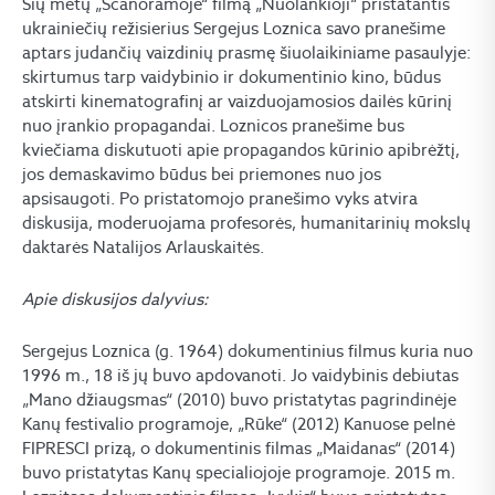
Šių metų „Scanoramoje“ filmą „Nuolankioji“ pristatantis
ukrainiečių režisierius Sergejus Loznica savo pranešime
aptars judančių vaizdinių prasmę šiuolaikiniame pasaulyje:
skirtumus tarp vaidybinio ir dokumentinio kino, būdus
atskirti kinematografinį ar vaizduojamosios dailės kūrinį
nuo įrankio propagandai. Loznicos pranešime bus
kviečiama diskutuoti apie propagandos kūrinio apibrėžtį,
jos demaskavimo būdus bei priemones nuo jos
apsisaugoti. Po pristatomojo pranešimo vyks atvira
diskusija, moderuojama profesorės, humanitarinių mokslų
daktarės Natalijos Arlauskaitės.
Apie diskusijos dalyvius:
Sergejus Loznica (g. 1964) dokumentinius filmus kuria nuo
1996 m., 18 iš jų buvo apdovanoti. Jo vaidybinis debiutas
„Mano džiaugsmas“ (2010) buvo pr
istatytas pagrindinėje
Kanų festivalio programoje, „Rūke“ (2012) Kanuose pelnė
FIPRESCI prizą, o dokumentinis filmas „Maidanas“ (2014)
buvo pristatytas Kanų specialiojoje programoje. 2015 m.