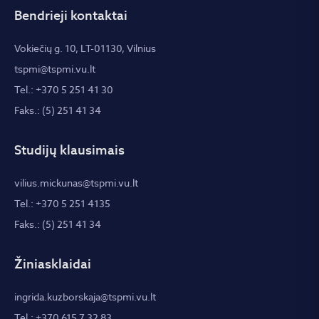
Bendrieji kontaktai
Vokiečių g. 10, LT-01130, Vilnius
tspmi@tspmi.vu.lt
Tel.: +370 5 251 41 30
Faks.: (5) 251 41 34
Studijų klausimais
vilius.mickunas@tspmi.vu.lt
Tel.: +370 5 251 4135
Faks.: (5) 251 41 34
Žiniasklaidai
ingrida.kuzborskaja@tspmi.vu.lt
Tel.: +370 615 7 32 83