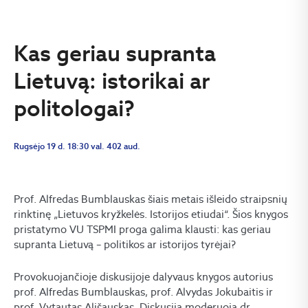
Kas geriau supranta
Lietuvą: istorikai ar
politologai?
Rugsėjo 19 d. 18:30 val. 402 aud.
Prof. Alfredas Bumblauskas šiais metais išleido straipsnių
rinktinę „Lietuvos kryžkelės. Istorijos etiudai“. Šios knygos
pristatymo VU TSPMI proga galima klausti: kas geriau
supranta Lietuvą – politikos ar istorijos tyrėjai?
Provokuojančioje diskusijoje dalyvaus knygos autorius
prof. Alfredas Bumblauskas, prof. Alvydas Jokubaitis ir
prof. Vytautas Ališauskas. Diskusiją moderuoja dr.