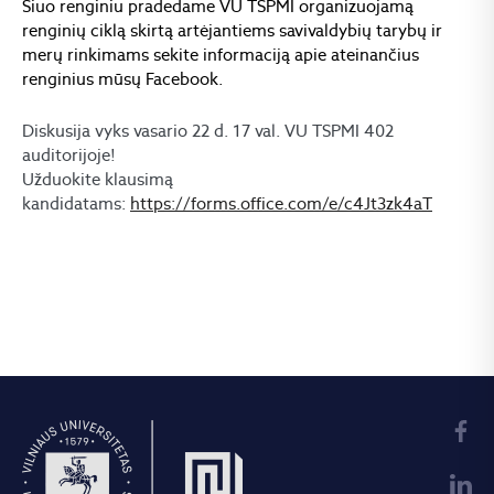
Šiuo renginiu pradedame VU TSPMI organizuojamą
renginių ciklą skirtą artėjantiems savivaldybių tarybų ir
merų rinkimams sekite informaciją apie ateinančius
renginius mūsų Facebook.
Diskusija vyks vasario 22 d. 17 val. VU TSPMI 402
auditorijoje!
Užduokite klausimą
kandidatams:
https://forms.office.com/e/c4Jt3zk4aT