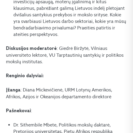
investicijų apsaugą, moterų įgalinimą ir kitus
klausimus, pabrėžiant galimą Lietuvos indėlį plėtojant
dvišalius santykius prekybos ir mokslo srityse. Kokie
yra svarbiausi Lietuvos darbo sektoriai, kokie yra mūsų
bendradarbiavimo privalumai? Praeities patirtis ir
ateities perspektyvos.
: Giedrė Biržytė, Vilniaus
Diskusijos moderatorė
universiteto lektorė, VU Tarptautinių santykių ir politikos
mokslų institutas.
Renginio dalyviai:
: Diana Mickevičienė, URM Lotynų Amerikos,
Įžanga
Afrikos, Azijos ir Okeanijos departamento direktorė
:
Pašnekovai
Dr. Sithembile Mbete, Politikos mokslų daktarė,
Pretorijos universitetas, Pietų Afrikos respublika