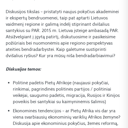
Diskusijos tikslas – pristatyti naujus pokyčius akademinei
ir ekspertų bendruomenei, taip pat aptarti Lietuvos
vaidmenį regione ir galimą indėlį stiprinant dvišalius
santykius su PAR. 2015 m. Lietuva įsteigė ambasadą PAR.
Atsižvelgiant į įgytą patirtį, diskutuosime ir pasikeisime
požiūriais bei nuomonėmis apie regiono perspektyvas
ateities bendradarbystei. Kaip galėtume sustiprinti
dvišalius ryšius? Kur yra mūsų niša bendradarbiavimui?
Diskusijos temos:
Politinė padėtis Pietų Afrikoje (naujausi pokyčiai,
rinkimai, pagrindinės politinės partijos / politiniai
veikėjai, saugumo padėtis, migracija, Rusijos ir Kinijos
poveikis bei santykiai su kaimyninėmis šalimis)
Ekonominės tendencijos – ar Pietų Afrika vis dar yra
viena svarbiausių ekonominių variklių Afrikos žemyne?
Diskusija apie ekonominius pokyčius, žemės reformą,