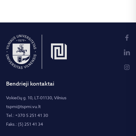
Bendrieji kontaktai
Vokiečių g. 10, LT-01130, Vilnius
tspmi@tspmi.vu.lt
Tel.: +370 5 251 41 30
Faks.: (5) 251 41 34