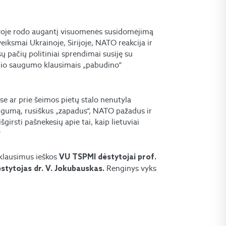
tuvoje rodo augantį visuomenės susidomėjimą
eiksmai Ukrainoje, Sirijoje, NATO reakcija ir
ų pačių politiniai sprendimai susiję su
inio saugumo klausimais „pabudino“
ose ar prie šeimos pietų stalo nenutyla
lingumą, rusiškus „zapadus“, NATO pažadus ir
šgirsti pašnekesių apie tai, kaip lietuviai
?
 klausimus ieškos
VU TSPMI dėstytojai prof.
Renginys vyks
ėstytojas dr. V. Jokubauskas.