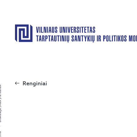
Renginiai
 yra karas?“