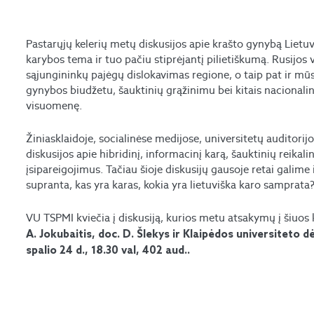
Pastarųjų kelerių metų diskusijos apie krašto gynybą Lie
karybos tema ir tuo pačiu stiprėjantį pilietiškumą. Rusijos v
sąjungininkų pajėgų dislokavimas regione, o taip pat ir mūs
gynybos biudžetu, šauktinių grąžinimu bei kitais nacional
visuomenę.
Žiniasklaidoje, socialinėse medijose, universitetų auditorij
diskusijos apie hibridinį, informacinį karą, šauktinių reika
įsipareigojimus. Tačiau šioje diskusijų gausoje retai galime i
supranta, kas yra karas, kokia yra lietuviška karo samprata
VU TSPMI kviečia į diskusiją, kurios metu atsakymų į šiuos
A. Jokubaitis, doc. D. Šlekys ir Klaipėdos universiteto d
spalio 24 d., 18.30 val, 402 aud..