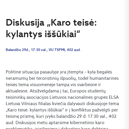
Diskusija „Karo teisė:
kylantys iššūkiai“
Balandžio 29d., 17:30 val., VU TSPMI, 402 aud.
Politinė situacija pasaulyje yra įtempta – kyla begalės
neramumų bei teroristinių išpuolių, todėl humanitarinės
teisės tema visuomenėje tampa vis svarbesnė ir
aktualesnė. Atsižvelgdama į tai, Europos studentų
teisininkų asociacijos Lietuvos nacionalinės grupės ELSA
Lietuva Vilniaus filialas kviečia dalyvauti diskusijoje tema
„Karo teisė: kylantys iššūkiai” ir į konfliktus pažvelgti per
teisinę prizmę, kuri įvyks balandžio 29 d. 17:30 val., 402
aud. Diskusijos metu aptarsime kibernetinio karo
problematiką, įsigilinsime į dabartinę karo doktriną,