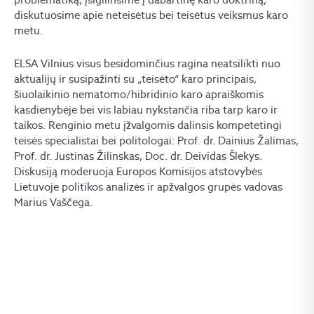
diskutuosime apie neteisėtus bei teisėtus veiksmus karo
metu.
ELSA Vilnius visus besidominčius ragina neatsilikti nuo
aktualijų ir susipažinti su „teisėto“ karo principais,
šiuolaikinio nematomo/hibridinio karo apraiškomis
kasdienybėje bei vis labiau nykstančia riba tarp karo ir
taikos. Renginio metu įžvalgomis dalinsis kompetetingi
teisės specialistai bei politologai: Prof. dr. Dainius Žalimas,
Prof. dr. Justinas Žilinskas, Doc. dr. Deividas Šlekys.
Diskusiją moderuoja Europos Komisijos atstovybės
Lietuvoje politikos analizės ir apžvalgos grupės vadovas
Marius Vaščega.