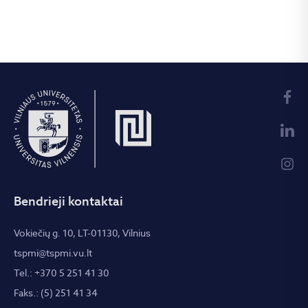
Bendrieji kontaktai
Vokiečių g. 10, LT-01130, Vilnius
tspmi@tspmi.vu.lt
Tel.: +370 5 251 41 30
Faks.: (5) 251 41 34