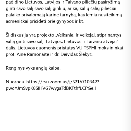
padidino Lietuvos, Latvijos ir Taivano piliečių pasiryžimą
ginti savo šalį savo šalį ginklu, ar šių šalių šalių piliečiai
palaiko privalomąją karinę tarnybą, kas lemia nusiteikimą
asmeniškai prisidėti prie gynybos ir kt.
Ši diskusija yra projekto „Veiksniai ir veikėjai, stiprinantys
valią ginti savo šalį: Latvijos, Lietuvos ir Taivano atvejai”
dalis. Lietuvos duomenis pristatys VU TSPMI mokslininkai
prof. Ainė Ramonaitė ir dr. Deividas Šlekys.
Renginys vyks anglų kalba.
Nuoroda: https://rsu.zoom.us/j/5216710342?
pwd=JmSvpK8SIHVG7wygaTdBKFthfLCPGe.1