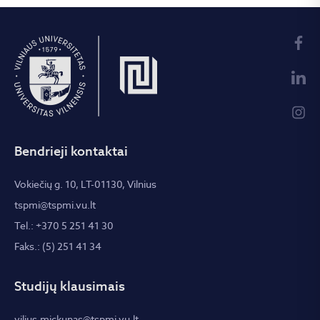
Bendrieji kontaktai
Vokiečių g. 10, LT-01130, Vilnius
tspmi@tspmi.vu.lt
Tel.: +370 5 251 41 30
Faks.: (5) 251 41 34
Studijų klausimais
vilius.mickunas@tspmi.vu.lt