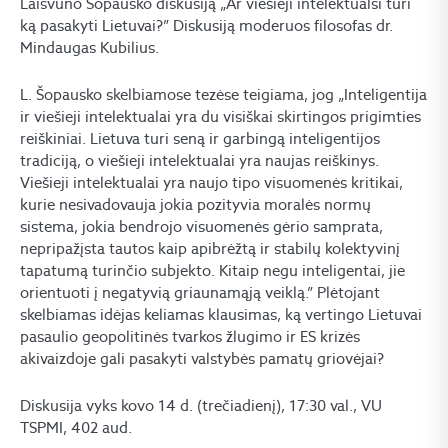
Laisvūno Šopausko diskusiją „Ar viešieji intelektualsi turi
ką pasakyti Lietuvai?” Diskusiją moderuos filosofas dr.
Mindaugas Kubilius.
L. Šopausko skelbiamose tezėse teigiama, jog „Inteligentija
ir viešieji intelektualai yra du visiškai skirtingos prigimties
reiškiniai. Lietuva turi seną ir garbingą inteligentijos
tradiciją, o viešieji intelektualai yra naujas reiškinys.
Viešieji intelektualai yra naujo tipo visuomenės kritikai,
kurie nesivadovauja jokia pozityvia moralės normų
sistema, jokia bendrojo visuomenės gėrio samprata,
nepripažįsta tautos kaip apibrėžtą ir stabilų kolektyvinį
tapatumą turinčio subjekto. Kitaip negu inteligentai, jie
orientuoti į negatyvią griaunamąją veiklą.” Plėtojant
skelbiamas idėjas keliamas klausimas, ką vertingo Lietuvai
pasaulio geopolitinės tvarkos žlugimo ir ES krizės
akivaizdoje gali pasakyti valstybės pamatų griovėjai?
Diskusija vyks kovo 14 d. (trečiadienį), 17:30 val., VU
TSPMI, 402 aud.