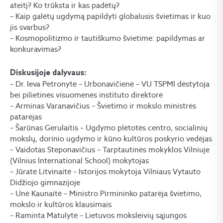
ateitį? Ko trūksta ir kas padėtų?
– Kaip galėtų ugdymą papildyti globalusis švietimas ir kuo
jis svarbus?
– Kosmopolitizmo ir tautiškumo švietime: papildymas ar
konkuravimas?
Diskusijoje dalyvaus:
– Dr. Ieva Petronytė – Urbonavičienė – VU TSPMI dėstytoja
bei pilietinės visuomenės instituto direktorė
– Arminas Varanavičius – Švietimo ir mokslo ministrės
patarėjas
– Šarūnas Gerulaitis – Ugdymo plėtotės centro, socialinių
mokslų, dorinio ugdymo ir kūno kultūros poskyrio vedėjas
– Vaidotas Steponavičius – Tarptautinės mokyklos Vilniuje
(Vilnius International School) mokytojas
– Jūratė Litvinaitė – Istorijos mokytoja Vilniaus Vytauto
Didžiojo gimnazijoje
– Unė Kaunaitė – Ministro Pirmininko patarėja švietimo,
mokslo ir kultūros klausimais
– Raminta Matulytė – Lietuvos moksleivių sąjungos