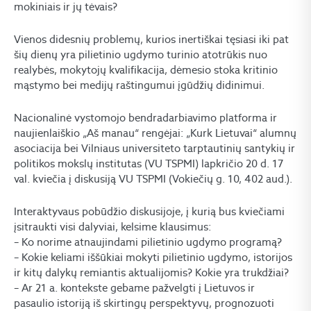
mokiniais ir jų tėvais?
Vienos didesnių problemų, kurios inertiškai tęsiasi iki pat
šių dienų yra pilietinio ugdymo turinio atotrūkis nuo
realybės, mokytojų kvalifikacija, dėmesio stoka kritinio
mąstymo bei medijų raštingumui įgūdžių didinimui.
Nacionalinė vystomojo bendradarbiavimo platforma ir
naujienlaiškio „Aš manau“ rengėjai: „Kurk Lietuvai“ alumnų
asociacija bei Vilniaus universiteto tarptautinių santykių ir
politikos mokslų institutas (VU TSPMI) lapkričio 20 d. 17
val. kviečia į diskusiją VU TSPMI (Vokiečių g. 10, 402 aud.).
Interaktyvaus pobūdžio diskusijoje, į kurią bus kviečiami
įsitraukti visi dalyviai, kelsime klausimus:
– Ko norime atnaujindami pilietinio ugdymo programą?
– Kokie keliami iššūkiai mokyti pilietinio ugdymo, istorijos
ir kitų dalykų remiantis aktualijomis? Kokie yra trukdžiai?
– Ar 21 a. kontekste gebame pažvelgti į Lietuvos ir
pasaulio istoriją iš skirtingų perspektyvų, prognozuoti