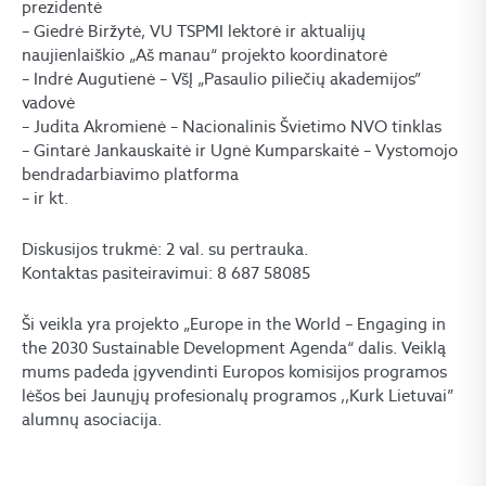
prezidentė
– Giedrė Biržytė, VU TSPMI lektorė ir aktualijų
naujienlaiškio „Aš manau“ projekto koordinatorė
– Indrė Augutienė – VšĮ „Pasaulio piliečių akademijos”
vadovė
– Judita Akromienė – Nacionalinis Švietimo NVO tinklas
– Gintarė Jankauskaitė ir Ugnė Kumparskaitė – Vystomojo
bendradarbiavimo platforma
– ir kt.
Diskusijos trukmė: 2 val. su pertrauka.
Kontaktas pasiteiravimui: 8 687 58085
Ši veikla yra projekto „Europe in the World – Engaging in
the 2030 Sustainable Development Agenda“ dalis. Veiklą
mums padeda įgyvendinti Europos komisijos programos
lėšos bei Jaunųjų profesionalų programos ,,Kurk Lietuvai”
alumnų asociacija.