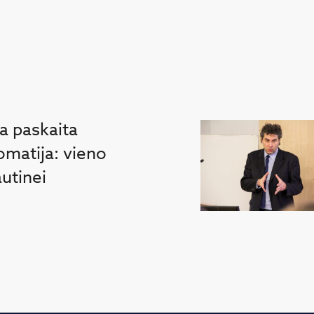
a paskaita
omatija: vieno
autinei