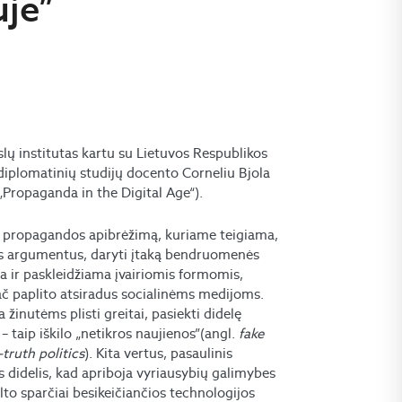
je”
slų institutas kartu su Lietuvos Respublikos
 diplomatinių studijų docento Corneliu Bjola
Propaganda in the Digital Age“).
kė propagandos apibrėžimą, kuriame teigiama,
kus argumentus, daryti įtaką bendruomenės
a ir paskleidžiama įvairiomis formomis,
ač paplito atsiradus socialinėms medijoms.
 žinutėms plisti greitai, pasiekti didelę
 – taip iškilo „netikros naujienos”(angl.
fake
-truth politics
). Kita vertus, pasaulinis
 didelis, kad apriboja vyriausybių galimybes
ėlto sparčiai besikeičiančios technologijos