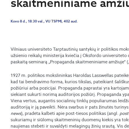
skaitmeniniame amžiu
Kovo 8 d., 18:30 val., VU TSPMI, 402 aud.
Vilniaus universiteto Tarptautinių santykių ir politikos mok
užsienio reikalų ministerija kviečia į Oksfordo universiteto
paskaitą-seminarą „Propaganda skaitmeniniame amžiuje“ („
1927 m. politikos mokslininkas Haroldas Lasswellas patei
kad tai bendravimo forma, kurios tikslas, pateikiant šališ
požiūriui arba pozicijai. Propaganda paprastai yra kartojam
siekiant sukurti norimą auditorijos požiūrį. Propaganda yp
Viena vertus, augantis socialinių tinklų populiarumas leidžia
auditoriją ir ją paveikti. Nėra svarbus ir pats žinutės turinys
news
), pradėta kalbėti apie post-tiesos politikas (angl.
post
sukuriamų ir siūlomų skaitmeninių duomenų kiekis yra toks
naujienas stebėti ir suvaldyti melagingų žinių srautą. Vis d