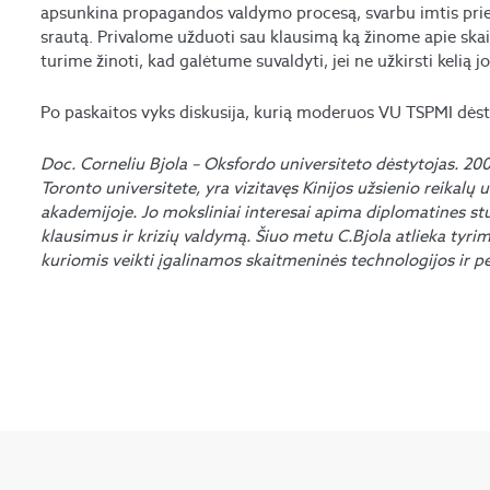
apsunkina propagandos valdymo procesą, svarbu imtis priemo
srautą. Privalome užduoti sau klausimą ką žinome apie s
turime žinoti, kad galėtume suvaldyti, jei ne užkirsti kelią
Po paskaitos vyks diskusija, kurią moderuos VU TSPMI dėsty
Doc. Corneliu Bjola – Oksfordo universiteto dėstytojas. 200
Toronto universitete, yra vizitavęs Kinijos užsienio reikalų 
akademijoje. Jo moksliniai interesai apima diplomatines stud
klausimus ir krizių valdymą. Šiuo metu C.Bjola atlieka tyri
kuriomis veikti įgalinamos skaitmeninės technologijos ir pe