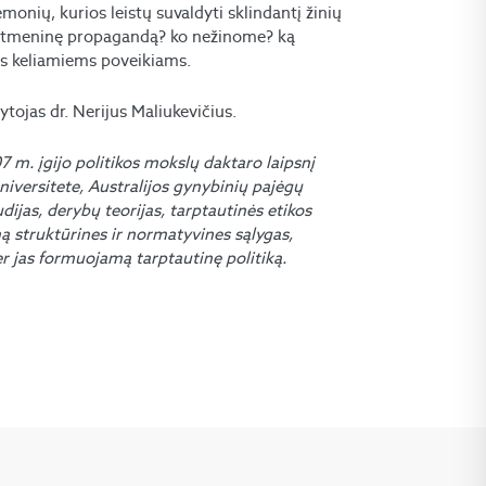
nių, kurios leistų suvaldyti sklindantį žinių
kaitmeninę propagandą? ko nežinome? ką
 jos keliamiems poveikiams.
tojas dr. Nerijus Maliukevičius.
7 m. įgijo politikos mokslų daktaro laipsnį
universitete, Australijos gynybinių pajėgų
ijas, derybų teorijas, tarptautinės etikos
mą struktūrines ir normatyvines sąlygas,
r jas formuojamą tarptautinę politiką.