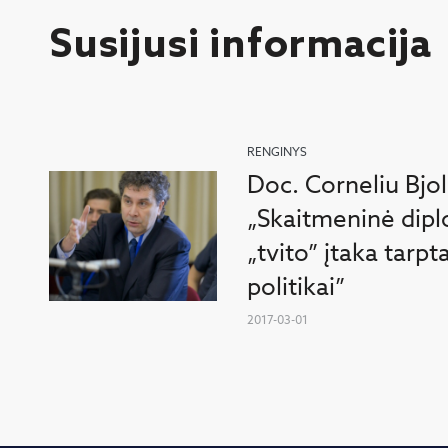
Susijusi informacija
RENGINYS
Doc. Corneliu Bjol
„Skaitmeninė dipl
„tvito” įtaka tarpt
politikai”
2017-03-01