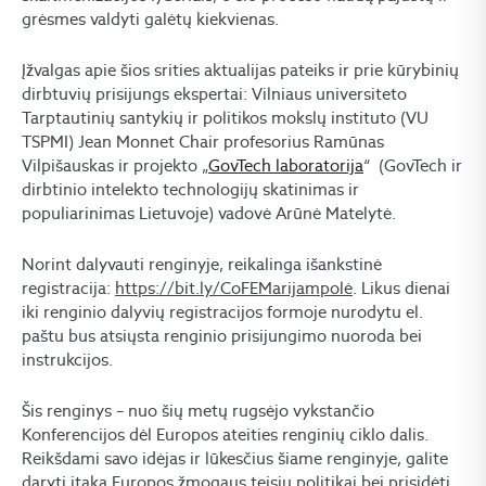
grėsmes valdyti galėtų kiekvienas.
Įžvalgas apie šios srities aktualijas pateiks ir prie kūrybinių
dirbtuvių prisijungs ekspertai: Vilniaus universiteto
Tarptautinių santykių ir politikos mokslų instituto (VU
TSPMI) Jean Monnet Chair profesorius Ramūnas
Vilpišauskas ir projekto „
GovTech laboratorija
“ (GovTech ir
dirbtinio intelekto technologijų skatinimas ir
populiarinimas Lietuvoje) vadovė Arūnė Matelytė.
Norint dalyvauti renginyje, reikalinga išankstinė
registracija:
https://bit.ly/CoFEMarijampolė
. Likus dienai
iki renginio dalyvių registracijos formoje nurodytu el.
paštu bus atsiųsta renginio prisijungimo nuoroda bei
instrukcijos.
Šis renginys – nuo šių metų rugsėjo vykstančio
Konferencijos dėl Europos ateities renginių ciklo dalis.
Reikšdami savo idėjas ir lūkesčius šiame renginyje, galite
daryti įtaką Europos žmogaus teisių politikai bei prisidėti