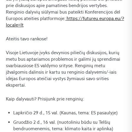
prie diskusijos apie pamatines bendrijos vertybes.
Renginio dalyvių siūlymai bus pateikti Konferencijos dėl
Europos ateities platformoje:
https://futureu.europa.eu/?
locale=lt
Ateitis tavo rankose!
Visoje Lietuvoje įvyks devynios piliečių diskusijos, kurių
metu bus aptariamos problemos ir galimi jų sprendimai
svarbiausiose ES valdymo srityse. Renginių metu
įžvalgomis dalinsis ir kartu su renginio dalyvėmis/-iais
idėjas Europos ateičiai vystys žymiausi savo srities
ekspertai.
Kaip dalyvauti? Prisijunk prie renginių:
Lapkričio 29 d., 15 val. (Kaunas, tema: ES pasaulyje)
Gruodžio 2 d., 16 val. (nuotoliniu būdu su Telšių
bendruomenėmis, tema: klimato kaita ir aplinka)