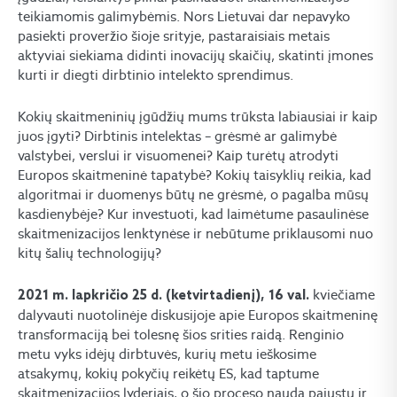
teikiamomis galimybėmis. Nors Lietuvai dar nepavyko
pasiekti proveržio šioje srityje, pastaraisiais metais
aktyviai siekiama didinti inovacijų skaičių, skatinti įmones
kurti ir diegti dirbtinio intelekto sprendimus.
Kokių skaitmeninių įgūdžių mums trūksta labiausiai ir kaip
juos įgyti? Dirbtinis intelektas – grėsmė ar galimybė
valstybei, verslui ir visuomenei? Kaip turėtų atrodyti
Europos skaitmeninė tapatybė? Kokių taisyklių reikia, kad
algoritmai ir duomenys būtų ne grėsmė, o pagalba mūsų
kasdienybėje? Kur investuoti, kad laimėtume pasaulinėse
skaitmenizacijos lenktynėse ir nebūtume priklausomi nuo
kitų šalių technologijų?
kviečiame
2021 m. lapkričio 25 d. (ketvirtadienį), 16 val.
dalyvauti nuotolinėje diskusijoje apie Europos skaitmeninę
transformaciją bei tolesnę šios srities raidą. Renginio
metu vyks idėjų dirbtuvės, kurių metu ieškosime
atsakymų, kokių pokyčių reikėtų ES, kad taptume
skaitmenizacijos lyderiais, o šio proceso naudą pajustų ir