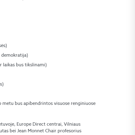
sės)
ė demokratija)
ir laikas bus tikslinami
)
s)
io metu bus apibendrintos visuose renginiuose
tuvoje, Europe Direct centrai, Vilniaus
itutas bei Jean Monnet Chair profesorius