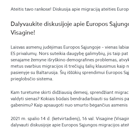
Ateitis tavo rankose! Diskusija apie migraciją ateities Europ
Dalyvaukite diskusijoje apie Europos Sąjungos
Visagine!
Laisvas asmenų judėjimas Europos Sąjungoje – vienas labia
ES privalumų. Nors suteikia daugybę galimybių, jis taip pat 
senajame žemyne išryškino demografines problemas, atvykus
metus svarbius migracijos iš trečiųjų šalių klausimus kaip
pasienyje su Baltarusija. Šių iššūkių sprendimui Europos Sąj
prieglobsčio sistema.
Kam turėtume skirti didžiausią dėmesį, sprendžiant migra
valdyti sienas? Kokiais būdais bendradarbiauti su šalimis p
gabenimu? Kaip apsaugoti nuo smurto bėgančius asmenis i
2021 m. spalio 14 d. (ketvirtadienį), 16 val. Visagine (Visagi
dalyvauti diskusijoje apie Europos Sąjungos migracijos atei