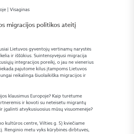
oje | Visaginas
 migracijos politikos ateitį
usiai Lietuvos gyventojų vertinamų narystės
kelia ir iššūkius. Suintensyvėjusi migracija
iųjų integracijos poreikį, o jau ne vienerius
 niekada pajutome kilus įtampoms Lietuvos
ungai reikalinga šiuolaikiška migracijos ir
cijos klausimus Europoje? Kaip turėtume
artnerėmis ir kovoti su neteisėtu migrantų
r įgalinti atvykusiuosius mūsų visuomenėje?
no kultūros centre, Vilties g. 5) kviečiame
tį. Renginio metu vyks kūrybinės dirbtuvės,