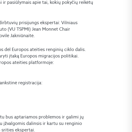
 ir pasiūlymais apie tai, kokių pokyčių reikėtų
 dirbtuvių prisijungs ekspertai: Vilniaus
tituto (VU TSPMI) Jean Monnet Chair
vilė Jakniūnaitė.
 dėl Europos ateities renginių ciklo dalis.
ryti įtaką Europos migracijos politikai.
ropos ateities platformoje:
ankstinė registracija:
metu bus aptariamos problemos ir galimi jų
įžvalgomis dalinsis ir kartu su renginio
 srities ekspertai.