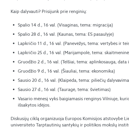
Kaip dalyvauti? Prisijunk prie renginių:
Spalio 14 d., 16 val. (Visaginas, tema: migracija)
Spalio 28 d., 16 val. (Kaunas, tema: ES pasaulyje)
Lapkričio 11 d., 16 val. (Panevėžys, tema: vertybės ir tei
Lapkričio 25 d., 16 val. (Marijampolė, tema: skaitmenin
Gruodžio 2 d., 16 val. (Telšiai, tema: aplinkosauga,
data 
Gruodžio 9 d., 16 val. (Šiauliai, tema: ekonomika)
Sausio 20 d., 16 val. (Klaipėda, tema: piliečių dalyvavima
Sausio 27 d., 16 val. (Tauragė, tema: švietimas)
Vasario mėnesį vyks baigiamasis renginys Vilniuje, kur
išsakytos idėjos.
Diskusijų ciklą organizuoja Europos Komisijos atstovybė Lie
universiteto Tarptautinių santykių ir politikos mokslų inst