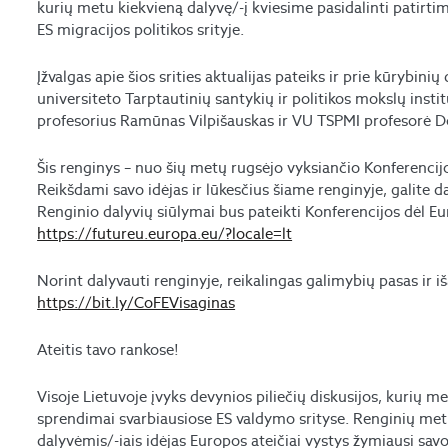
kurių metu kiekvieną dalyvę/-į kviesime pasidalinti patirtimi
ES migracijos politikos srityje.
Įžvalgas apie šios srities aktualijas pateiks ir prie kūrybinių
universiteto Tarptautinių santykių ir politikos mokslų ins
profesorius Ramūnas Vilpišauskas ir VU TSPMI profesorė Do
Šis renginys – nuo šių metų rugsėjo vyksiančio Konferencijos
Reikšdami savo idėjas ir lūkesčius šiame renginyje, galite da
Renginio dalyvių siūlymai bus pateikti Konferencijos dėl Eu
https://futureu.europa.eu/?locale=lt
Norint dalyvauti renginyje, reikalingas galimybių pasas ir iš
https://bit.ly/CoFEVisaginas
Ateitis tavo rankose!
Visoje Lietuvoje įvyks devynios piliečių diskusijos, kurių 
sprendimai svarbiausiose ES valdymo srityse. Renginių metu 
dalyvėmis/-iais idėjas Europos ateičiai vystys žymiausi savo