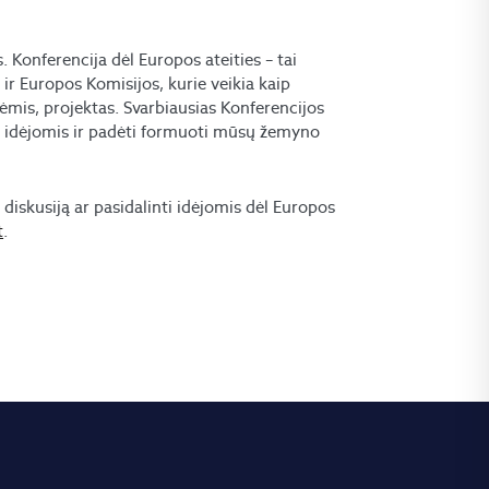
s. Konferencija dėl Europos ateities – tai
r Europos Komisijos, kurie veikia kaip
ėmis, projektas. Svarbiausias Konferencijos
is idėjomis ir padėti formuoti mūsų žemyno
diskusiją ar pasidalinti idėjomis dėl Europos
t
.