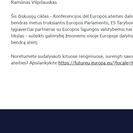
Ramūnas Vilpišauskas.
Šis diskusijų ciklas – Konferencijos dėl Europos ateities dali
bendras metus truksiantis Europos Parlamento, ES Tarybos i
lygiaverčiai partneriai su Europos Sąjungos valstybėmis nar
tikslas – suteikti galimybę žmonėms visoje Europoje dalyt
bendrą ateitį.
Norėtumėte sudalyvauti kituose renginiuose, surengti savo 
ateities? Apsilankykite
https://futureu.europa.eu/?locale=l