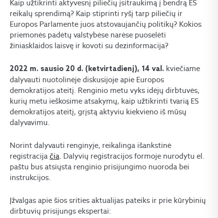
Kaip užtikrinti aktyvesnį piliečių įsitraukimą į bendrą ES
reikalų sprendimą? Kaip stiprinti ryšį tarp piliečių ir
Europos Parlamente juos atstovaujančių politikų? Kokios
priemonės padėtų valstybėse narėse puoselėti
žiniasklaidos laisvę ir kovoti su dezinformacija?
kviečiame
2022 m. sausio 20 d. (ketvirtadienį), 14 val.
dalyvauti nuotolinėje diskusijoje apie Europos
demokratijos ateitį. Renginio metu vyks idėjų dirbtuvės,
kurių metu ieškosime atsakymų, kaip užtikrinti tvarią ES
demokratijos ateitį, grįstą aktyviu kiekvieno iš mūsų
dalyvavimu.
Norint dalyvauti renginyje, reikalinga išankstinė
registracija
čia
. Dalyvių registracijos formoje nurodytu el.
paštu bus atsiųsta renginio prisijungimo nuoroda bei
instrukcijos.
Įžvalgas apie šios srities aktualijas pateiks ir prie kūrybinių
dirbtuvių prisijungs ekspertai: