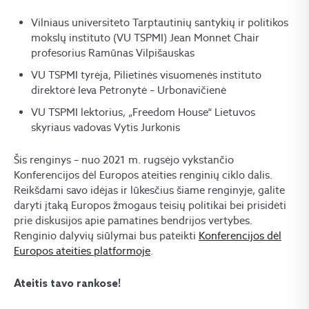
Vilniaus universiteto Tarptautinių santykių ir politikos
mokslų instituto (VU TSPMI) Jean Monnet Chair
profesorius Ramūnas Vilpišauskas
VU TSPMI tyrėja, Pilietinės visuomenės instituto
direktorė Ieva Petronytė – Urbonavičienė
VU TSPMI lektorius, „Freedom House“ Lietuvos
skyriaus vadovas Vytis Jurkonis
Šis renginys – nuo 2021 m. rugsėjo vykstančio
Konferencijos dėl Europos ateities renginių ciklo dalis.
Reikšdami savo idėjas ir lūkesčius šiame renginyje, galite
daryti įtaką Europos žmogaus teisių politikai bei prisidėti
prie diskusijos apie pamatines bendrijos vertybes.
Renginio dalyvių siūlymai bus pateikti
Konferencijos dėl
Europos ateities platformoje
.
Ateitis tavo rankose!