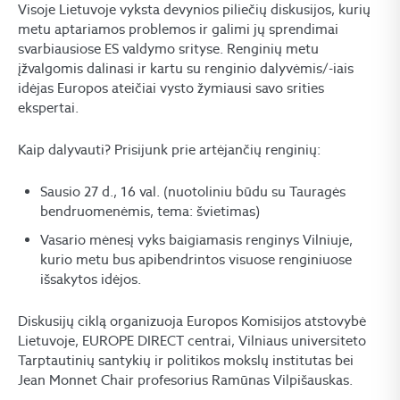
Visoje Lietuvoje vyksta devynios piliečių diskusijos, kurių
metu aptariamos problemos ir galimi jų sprendimai
svarbiausiose ES valdymo srityse. Renginių metu
įžvalgomis dalinasi ir kartu su renginio dalyvėmis/-iais
idėjas Europos ateičiai vysto žymiausi savo srities
ekspertai.
Kaip dalyvauti? Prisijunk prie artėjančių renginių:
Sausio 27 d., 16 val. (nuotoliniu būdu su Tauragės
bendruomenėmis, tema: švietimas)
Vasario mėnesį vyks baigiamasis renginys Vilniuje,
kurio metu bus apibendrintos visuose renginiuose
išsakytos idėjos.
Diskusijų ciklą organizuoja Europos Komisijos atstovybė
Lietuvoje, EUROPE DIRECT centrai, Vilniaus universiteto
Tarptautinių santykių ir politikos mokslų institutas bei
Jean Monnet Chair profesorius Ramūnas Vilpišauskas.