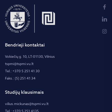
Bendrieji kontaktai
Vokiečių g. 10, LT-01130, Vilnius
tspmi@tspmi.vu.lt
Tel.: +370 5 251 41 30
Faks.: (5) 251 41 34
Studijų klausimais
vilius.mickunas@tspmi.vu.lt
Tel.: +370 5 251 4135