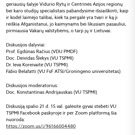
geriausių šalyje Vidurio Rytų ir Centrinės Azijos regionų
bei karo studijų specialistais pabandysime išsiaiškinti, kaip
ir kodėl laimėjo talibai, kiek ta pergalė yra tvari ir ką ji
reiškia Afganistanui, jo kaimynams bei likusiam pasauliui,
pirmiausia Vakarų valstybėms, o tarp jų ir Lietuvai.
Diskusijos dalyviai:
Prof. Egdūnas Račius (VDU PMDF)
Doc. Deividas Šlekys (VU TSPMI)
Dr. Ieva Koreivaitė (VU TSPMI)
Fabio Belafatti (VU FsF ATSI/Groningeno universitetas)
Diskusijos moderatorius:
Doc. Konstantinas Andrijauskas (VU TSPMI)
Diskusiją spalio 21 d. 15 val. galėsite gyvai stebėti VU
TSPMI Facebook paskyroje ir per Zoom platformą šia
nuoroda:
https://zoom.us/j/96166004480