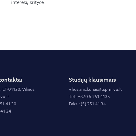
interesų srityse.
kontaktai
Studijų klausimais
, LT-01130, Vilnius
vilius.mickunas@tspmi.vu.lt
vu.lt
Tel.: +370 5 251 4135
251 41 30
Faks.: (5) 251 41 34
 41 34