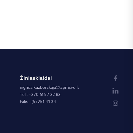
Žiniasklaidai
ingrida.kuzborskaja@tspmi.vu.lt
Tel.: +370 615 7 32 83
Faks.: (5) 251 41 34