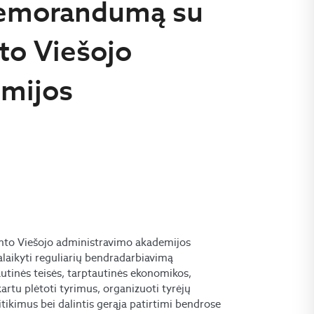
memorandumą su
to Viešojo
emijos
u
to Viešojo administravimo akademijos
palaikyti reguliarių bendradarbiavimą
tautinės teisės, tarptautinės ekonomikos,
kartu plėtoti tyrimus, organizuoti tyrėjų
itikimus bei dalintis gerąja patirtimi bendrose