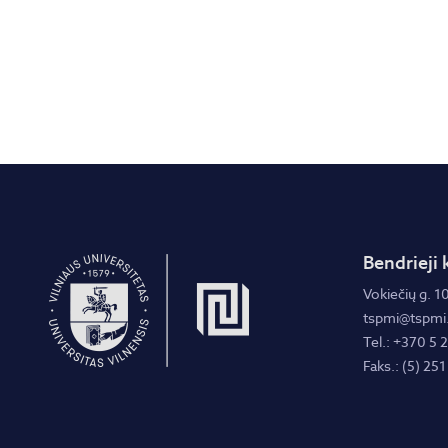
Bendrieji 
Vokiečių g. 10
tspmi@tspmi.
Tel.: +370 5 
Faks.: (5) 251