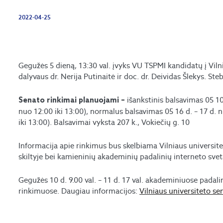
2022-04-25
Gegužės 5 dieną, 13:30 val. įvyks VU TSPMI kandidatų į Vil
dalyvaus dr. Nerija Putinaitė ir doc. dr. Deividas Šlekys. S
išankstinis balsavimas 05 10 
Senato rinkimai planuojami –
nuo 12:00 iki 13:00), normalus balsavimas 05 16 d. – 17 d. 
iki 13:00). Balsavimai vyksta 207 k., Vokiečių g. 10
Informacija apie rinkimus bus skelbiama Vilniaus universit
skiltyje bei kamieninių akademinių padalinių interneto svet
Gegužės 10 d. 9.00 val. – 11 d. 17 val. akademiniuose padal
rinkimuose. Daugiau informacijos:
Vilniaus universiteto se