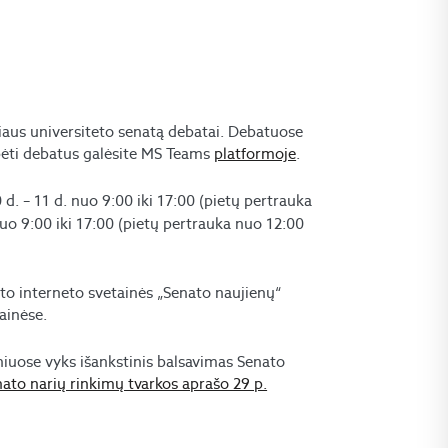
niaus universiteto senatą debatai. Debatuose
tebėti debatus galėsite MS Teams
platformoje
.
d. – 11 d. nuo 9:00 iki 17:00 (pietų pertrauka
nuo 9:00 iki 17:00 (pietų pertrauka nuo 12:00
eto interneto svetainės „Senato naujienų“
ainėse.
iniuose vyks išankstinis balsavimas Senato
nato narių rinkimų tvarkos aprašo 29 p.