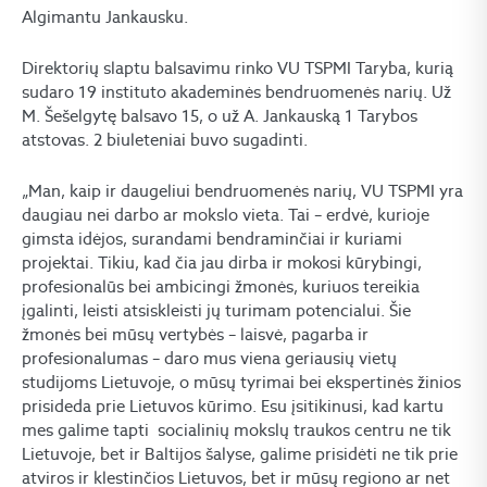
Algimantu Jankausku.
Direktorių slaptu balsavimu rinko VU TSPMI Taryba, kurią
sudaro 19 instituto akademinės bendruomenės narių. Už
M. Šešelgytę balsavo 15, o už A. Jankauską 1 Tarybos
atstovas. 2 biuleteniai buvo sugadinti.
„Man, kaip ir daugeliui bendruomenės narių, VU TSPMI yra
daugiau nei darbo ar mokslo vieta. Tai – erdvė, kurioje
gimsta idėjos, surandami bendraminčiai ir kuriami
projektai. Tikiu, kad čia jau dirba ir mokosi kūrybingi,
profesionalūs bei ambicingi žmonės, kuriuos tereikia
įgalinti, leisti atsiskleisti jų turimam potencialui. Šie
žmonės bei mūsų vertybės – laisvė, pagarba ir
profesionalumas – daro mus viena geriausių vietų
studijoms Lietuvoje, o mūsų tyrimai bei ekspertinės žinios
prisideda prie Lietuvos kūrimo. Esu įsitikinusi, kad kartu
mes galime tapti socialinių mokslų traukos centru ne tik
Lietuvoje, bet ir Baltijos šalyse, galime prisidėti ne tik prie
atviros ir klestinčios Lietuvos, bet ir mūsų regiono ar net