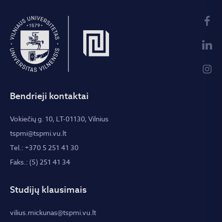
Bendrieji kontaktai
Vokiečių g. 10, LT-01130, Vilnius
tspmi@tspmi.vu.lt
Tel.: +370 5 251 41 30
Faks.: (5) 251 41 34
Studijų klausimais
vilius.mickunas@tspmi.vu.lt