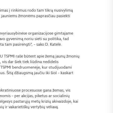
imas į rinkimus rodo tam tikrą nusivylimą
ų jauniems žmonėms paprasčiau pasiekti
nevyriausybinėse organizacijose gimtajame
o gyvenimą noriu sieti su politika, tad
ta tam pasirengti“, – sako D. Katelė.
VU TSPMI rašė būtent apie žemą jaunų žmonių
is dar šiek tiek liūdina nedidelis
oje TSPMI bendruomenėje, kur studijuodami
. Šitą džiaugsmą jaučiu iki šiol – kaskart
okratiniuose procesuose gana žemas, vis
momis – per akcijas, piketus ar socialinių
gesys pastarųjų metų krizių akivaizdoje, kai
ų ir vakarietiškų vertybių vėliavą.