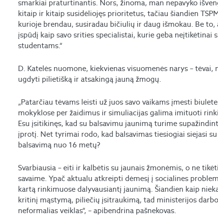
smarkiai praturtinantis. Nors, žinoma, man nepavyko išveng
kitaip ir kitaip susidėliojęs prioritetus, tačiau šiandien TSPM
kurioje brendau, susiradau bičiulių ir daug išmokau. Be to
įspūdį kaip savo srities specialistai, kurie geba neįtikėtinai
studentams.“
D. Katelės nuomone, kiekvienas visuomenės narys – tėvai, m
ugdyti pilietišką ir atsakingą jauną žmogų.
„Patarčiau tėvams leisti už juos savo vaikams įmesti biuleten
mokyklose per žaidimus ir simuliacijas galima imituoti rinki
Esu įsitikinęs, kad su balsavimu jaunimą turime supažindin
įprotį. Net tyrimai rodo, kad balsavimas tiesiogiai siejasi su
balsavimą nuo 16 metų?
Svarbiausia – eiti ir kalbėtis su jaunais žmonėmis, o ne tikė
savaime. Ypač aktualu atkreipti dėmesį į socialines problem
kartą rinkimuose dalyvausiantį jaunimą. Šiandien kaip niekad
kritinį mąstymą, piliečių įsitraukimą, tad ministerijos darb
neformalias veiklas“, – apibendrina pašnekovas.