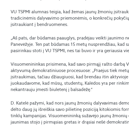
VU TSPMI alumnas teigia, kad žemas jaunų žmonių įsitrauk
tradicinėmis dalyvavimo priemonėmis, o konkrečių pokyči
įsitraukiant į bendruomenes.
„Aš pats, dar būdamas paauglys, pradėjau veikti jaunimo 
Panevėžyje. Ten pat būdamas 15 metų nusprendžiau, kad sav
pasirinkau stoti į VU TSPMI, nes tai buvo ir yra geriausia vie
Visuomenininkas prisimena, kad savo pirmąjį rašto darbą 
aktyvumą demokratiniuose procesuose: „Praėjus tiek metų, v
įsitraukimas, tačiau džiaugiuosi, kad brendau itin aktyvi
juokaudavome, kad mūsų, studentų, Kalėdos yra per rinkimus
nekantrauju įmesti biuletenį į balsadėžę.“
D. Katelė pažymi, kad nors jaunų žmonių dalyvavimas dem
dėlto daug jų išreiškia savo pilietinę poziciją kitokiomis for
tinklų kampanijas. Visuomenininką sužavėjo jaunų žmonių el
jaunimas stojo į pirmąsias gretas ir drąsiai nešė demokratini