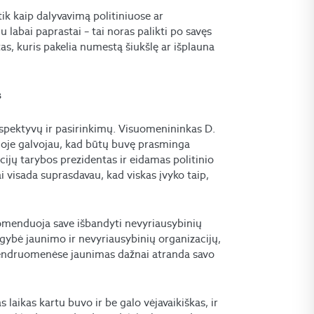
ik kaip dalyvavimą politiniuose ar
labai paprastai – tai noras palikti po savęs
as, kuris pakelia numestą šiukšlę ar išplauna
tas
spektyvų ir pasirinkimų. Visuomenininkas D.
laidoje galvojau, kad būtų buvę prasminga
ijų tarybos prezidentas ir eidamas politinio
ai visada suprasdavau, kad viskas įvyko taip,
komenduoja save išbandyti nevyriausybinių
ugybė jaunimo ir nevyriausybinių organizacijų,
bendruomenėse jaunimas dažnai atranda savo
laikas kartu buvo ir be galo vėjavaikiškas, ir