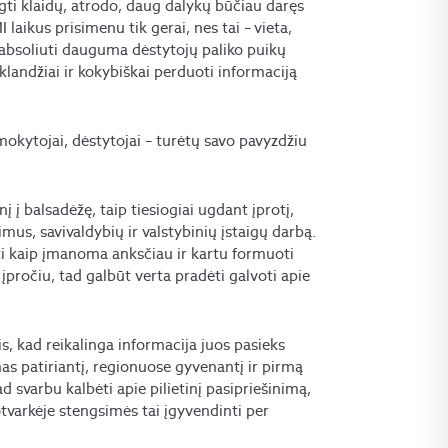
ti klaidų, atrodo, daug dalykų būčiau daręs
I laikus prisimenu tik gerai, nes tai – vieta,
, absoliuti dauguma dėstytojų paliko puikų
 sklandžiai ir kokybiškai perduoti informaciją
okytojai, dėstytojai – turėtų savo pavyzdžiu
į į balsadėžę, taip tiesiogiai ugdant įprotį,
mus, savivaldybių ir valstybinių įstaigų darbą.
ti kaip įmanoma anksčiau ir kartu formuoti
 įpročiu, tad galbūt verta pradėti galvoti apie
tis, kad reikalinga informacija juos pasieks
as patiriantį, regionuose gyvenantį ir pirmą
 svarbu kalbėti apie pilietinį pasipriešinimą,
otvarkėje stengsimės tai įgyvendinti per