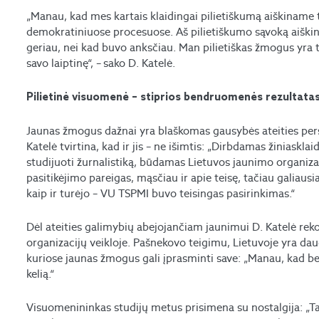
„Manau, kad mes kartais klaidingai pilietiškumą aiškiname t
demokratiniuose procesuose. Aš pilietiškumo sąvoką aiškinu 
geriau, nei kad buvo anksčiau. Man pilietiškas žmogus yra t
savo laiptinę“, – sako D. Katelė.
Pilietinė visuomenė – stiprios bendruomenės rezulta
Jaunas žmogus dažnai yra blaškomas gausybės ateities per
Katelė tvirtina, kad ir jis – ne išimtis: „Dirbdamas žiniask
studijuoti žurnalistiką, būdamas Lietuvos jaunimo organizac
pasitikėjimo pareigas, mąsčiau ir apie teisę, tačiau galiausi
kaip ir turėjo – VU TSPMI buvo teisingas pasirinkimas.“
Dėl ateities galimybių abejojančiam jaunimui D. Katelė re
organizacijų veikloje. Pašnekovo teigimu, Lietuvoje yra da
kuriose jaunas žmogus gali įprasminti save: „Manau, kad 
kelią.“
Visuomenininkas studijų metus prisimena su nostalgija: „Tas 