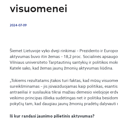
visuomenei
2024-07-09
Šiemet Lietuvoje vyko dveji rinkimai – Prezidento ir Europ
aktyvumas buvo itin žemas – 18,2 proc. Socialinės apsaugos 
Vilniaus universiteto Tarptautinių santykių ir politikos m
Katelė sako, kad žemas jaunų žmonių aktyvumas liūdina.
„Tokiems rezultatams įtakos turi faktas, kad mūsų visuome
sureikšminamas – jis įsivaizduojamas kaip politikas, esantis
antraeiliai ir susilaukia tikrai mažiau dėmesio viešojoje erdv
veikimo principas išlieka sudėtingas net ir politika besi
pokyčių tam, kad daugiau jaunų žmonių pradėtų dalyvauti ri
Iš kur randasi jaunimo pilietinis aktyvumas?