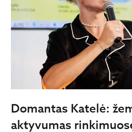
Domantas Katelė: že
aktyvumas rinkimuose