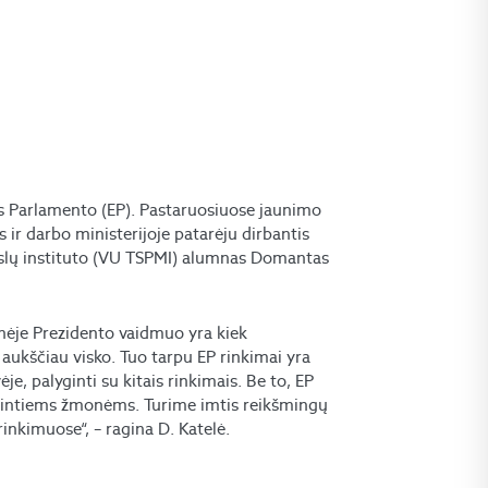
os Parlamento (EP). Pastaruosiuose jaunimo
ir darbo ministerijoje patarėju dirbantis
okslų instituto (VU TSPMI) alumnas Domantas
nėje Prezidento vaidmuo yra kiek
 aukščiau visko. Tuo tarpu EP rinkimai yra
ėje, palyginti su kitais rinkimais. Be to, EP
domintiems žmonėms. Turime imtis reikšmingų
nkimuose“, – ragina D. Katelė.