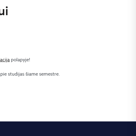
ui
acija
polapyje!
apie studijas šiame semestre.