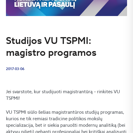
Studijos VU TSPMI:
magistro programos
2017-03-06
Jei svarstote, kur studijuoti magistrantūrą – rinkitės VU
TSPMI!
VU TSPMI siūlo šešias magistrantūros studijų programas,
kurios ne tik remiasi tradicine politikos mokslų
specializacija, bet ir siekia paruošti modernų analitiką (bei
aktyvų pilietį) gebantį profesionaliai bei kritiškai analizuoti