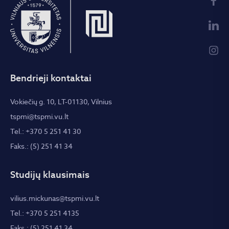
Bendrieji kontaktai
Vokiečių g. 10, LT-01130, Vilnius
tspmi@tspmi.vu.lt
Tel.: +370 5 251 41 30
Faks.: (5) 251 41 34
Studijų klausimais
vilius.mickunas@tspmi.vu.lt
Tel.: +370 5 251 4135
Faks.: (5) 251 41 34