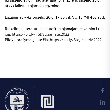
iki birželio 19 d. ir jau ateinantį pirmadienį, birželio 20 d.
atvyk laikyti stojamojo egzmino.
Egzaminas vyks birželio 20 d. 17:30 val. VU TSPMI 402 aud.
Reikalingą literatūrą pasiruošti stojamajam egzaminui rasi
čia:
https://bit.ly/TSDStojamasis2022
Pildyti prašymą galite čia:
https://bit.ly/StojimaiMA2022