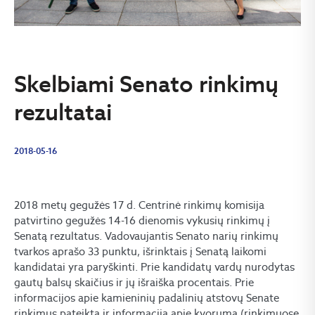
Skelbiami Senato rinkimų
rezultatai
2018-05-16
2018 metų gegužės 17 d. Centrinė rinkimų komisija
patvirtino gegužės 14-16 dienomis vykusių rinkimų į
Senatą rezultatus. Vadovaujantis Senato narių rinkimų
tvarkos aprašo 33 punktu, išrinktais į Senatą laikomi
kandidatai yra paryškinti. Prie kandidatų vardų nurodytas
gautų balsų skaičius ir jų išraiška procentais. Prie
informacijos apie kamieninių padalinių atstovų Senate
rinkimus pateikta ir informacija apie kvorumą (rinkimuose