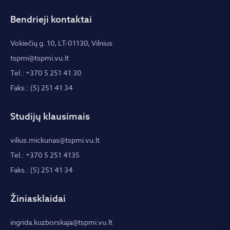
Bendrieji kontaktai
Vokiečių g. 10, LT-01130, Vilnius
tspmi@tspmi.vu.lt
Tel.: +370 5 251 41 30
Faks.: (5) 251 41 34
Studijų klausimais
vilius.mickunas@tspmi.vu.lt
Tel.: +370 5 251 4135
Faks.: (5) 251 41 34
Žiniasklaidai
ingrida.kuzborskaja@tspmi.vu.lt