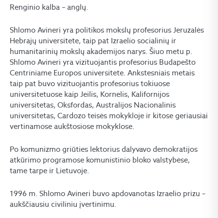
Renginio kalba – anglų.
Shlomo Avineri yra politikos mokslų profesorius Jeruzalės
Hebrajų universitete, taip pat Izraelio socialinių ir
humanitarinių mokslų akademijos narys. Šiuo metu p.
Shlomo Avineri yra vizituojantis profesorius Budapešto
Centriniame Europos universitete. Ankstesniais metais
taip pat buvo vizituojantis profesorius tokiuose
universitetuose kaip Jeilis, Kornelis, Kalifornijos
universitetas, Oksfordas, Australijos Nacionalinis
universitetas, Cardozo teisės mokykloje ir kitose geriausiai
vertinamose aukštosiose mokyklose.
Po komunizmo griūties lektorius dalyvavo demokratijos
atkūrimo programose komunistinio bloko valstybėse,
tame tarpe ir Lietuvoje.
1996 m. Shlomo Avineri buvo apdovanotas Izraelio prizu –
aukščiausiu civiliniu įvertinimu.