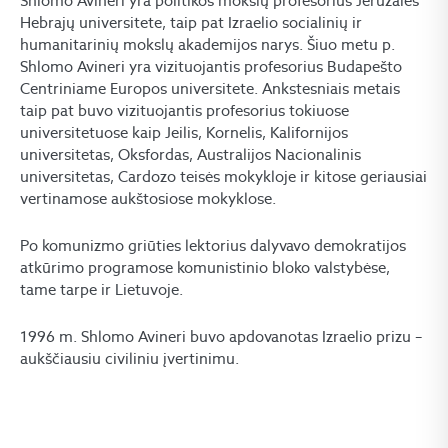
Shlomo Avineri yra politikos mokslų profesorius Jeruzalės
Hebrajų universitete, taip pat Izraelio socialinių ir
humanitarinių mokslų akademijos narys. Šiuo metu p.
Shlomo Avineri yra vizituojantis profesorius Budapešto
Centriniame Europos universitete. Ankstesniais metais
taip pat buvo vizituojantis profesorius tokiuose
universitetuose kaip Jeilis, Kornelis, Kalifornijos
universitetas, Oksfordas, Australijos Nacionalinis
universitetas, Cardozo teisės mokykloje ir kitose geriausiai
vertinamose aukštosiose mokyklose.
Po komunizmo griūties lektorius dalyvavo demokratijos
atkūrimo programose komunistinio bloko valstybėse,
tame tarpe ir Lietuvoje.
1996 m. Shlomo Avineri buvo apdovanotas Izraelio prizu –
aukščiausiu civiliniu įvertinimu.