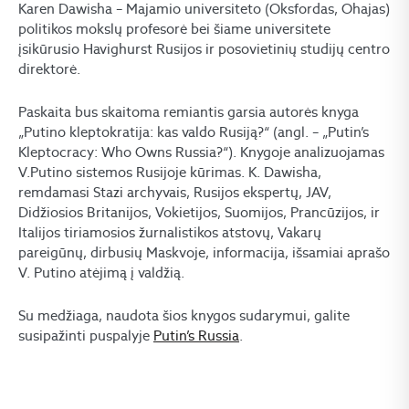
Karen Dawisha – Majamio universiteto (Oksfordas, Ohajas)
politikos mokslų profesorė bei šiame universitete
įsikūrusio Havighurst Rusijos ir posovietinių studijų centro
direktorė.
Paskaita bus skaitoma remiantis garsia autorės knyga
„Putino kleptokratija: kas valdo Rusiją?“ (angl. – „Putin’s
Kleptocracy: Who Owns Russia?“). Knygoje analizuojamas
V.Putino sistemos Rusijoje kūrimas. K. Dawisha,
remdamasi Stazi archyvais, Rusijos ekspertų, JAV,
Didžiosios Britanijos, Vokietijos, Suomijos, Prancūzijos, ir
Italijos tiriamosios žurnalistikos atstovų, Vakarų
pareigūnų, dirbusių Maskvoje, informacija, išsamiai aprašo
V. Putino atėjimą į valdžią.
Su medžiaga, naudota šios knygos sudarymui, galite
susipažinti puspalyje
Putin’s Russia
.