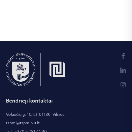
Bendrieji kontaktai
Vokiečių g. 10, LT-01130, Vilnius
tspmi@tspmi.vu.lt
Tel.: +370 5 251 41 30