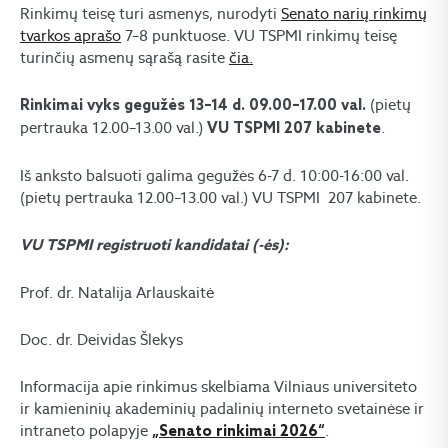
Rinkimų teisę turi asmenys, nurodyti
Senato narių rinkimų
tvarkos aprašo
7–8 punktuose. VU TSPMI rinkimų teisę
turinčių asmenų sąrašą rasite
čia.
(pietų
Rinkimai vyks gegužės 13–14 d. 09.00–17.00 val.
pertrauka 12.00–13.00 val.)
.
VU TSPMI 207 kabinete
Iš anksto balsuoti galima gegužės 6-7 d. 10:00-16:00 val.
(pietų pertrauka 12.00–13.00 val.) VU TSPMI 207 kabinete.
VU TSPMI registruoti kandidatai (-ės):
Prof. dr. Natalija Arlauskaitė
Doc. dr. Deividas Šlekys
Informacija apie rinkimus skelbiama Vilniaus universiteto
ir kamieninių akademinių padalinių interneto svetainėse ir
intraneto polapyje
.
„Senato rinkimai 2026“