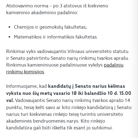
Atstovavimo norma – po 3 atstovus iš kiekvieno
kamieninio akademinio padalinio:
Chemijos ir geomokslų fakultetas;
Matematikos ir informatikos fakultetas.
Rinkimai vyks vadovaujantis Vilniaus universiteto statutu
ir Senato patvirtintu Senato narių rinkimų tvarkos aprašu.
Rinkimus kamieniniuose padaliniuose vykdys
padalinių
rinkimų komisijos
.
Informuojame, kad
kandidatų į Senato narius kėlimas
vyksta nuo šių metų vasario 18 iki balandžio 10 d. 15.00
Vadovaujantis Senato narių rinkimų tvarkos aprašo 14
val.
punktu, teisę kelti savo ar kito rinkėjo kandidatūrą į Senato
narius turi kiekvienas rinkėjo teisę turintis universiteto
akademinės bendruomenės narys. Kito rinkėjo
kandidatūra gali būti iškelta tik esant jo sutikimui.