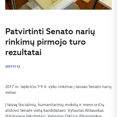
Patvirtinti Senato narių
rinkimų pirmojo turo
rezultatai
2017-11-12
2017 m. lapkričio 7-9 d. vyko rinkimai į laisvas Senato narių
vietas.
Į laisvą Socialinių, humanitarinių mokslų ir meno sričių
atstovo Senate vietą kandidatavo: Vytautas Ališauskas
(Filologijos fakultetas), Vytautas Dikčius (Ekonomikos