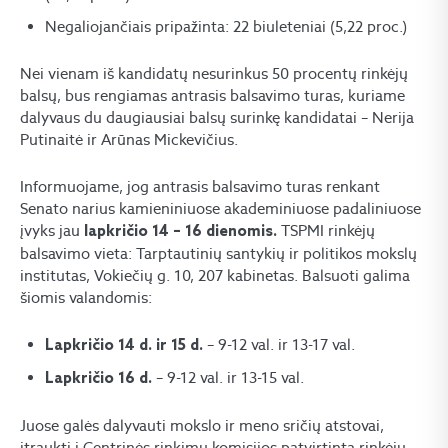
Negaliojančiais pripažinta: 22 biuleteniai (5,22 proc.)
Nei vienam iš kandidatų nesurinkus 50 procentų rinkėjų
balsų, bus rengiamas antrasis balsavimo turas, kuriame
dalyvaus du daugiausiai balsų surinkę kandidatai – Nerija
Putinaitė ir Arūnas Mickevičius.
Informuojame, jog antrasis balsavimo turas renkant
Senato narius kamieniniuose akademiniuose padaliniuose
įvyks jau
TSPMI rinkėjų
lapkričio 14 – 16 dienomis.
balsavimo vieta: Tarptautinių santykių ir politikos mokslų
institutas, Vokiečių g. 10, 207 kabinetas. Balsuoti galima
šiomis valandomis:
– 9-12 val. ir 13-17 val.
Lapkričio 14 d. ir 15 d.
– 9-12 val. ir 13-15 val.
Lapkričio 16 d.
Juose galės dalyvauti mokslo ir meno sričių atstovai,
įtraukti į Centrinės rinkimų komisijos patvirtintą rinkėjų